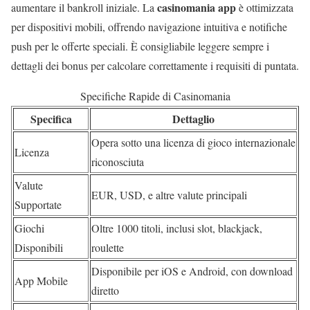
casinomania app
aumentare il bankroll iniziale. La
è ottimizzata
per dispositivi mobili, offrendo navigazione intuitiva e notifiche
push per le offerte speciali. È consigliabile leggere sempre i
dettagli dei bonus per calcolare correttamente i requisiti di puntata.
Specifiche Rapide di Casinomania
Specifica
Dettaglio
Opera sotto una licenza di gioco internazionale
Licenza
riconosciuta
Valute
EUR, USD, e altre valute principali
Supportate
Giochi
Oltre 1000 titoli, inclusi slot, blackjack,
Disponibili
roulette
Disponibile per iOS e Android, con download
App Mobile
diretto