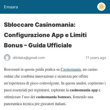
Emaara
Sbloccare Casinomania:
Configurazione App e Limiti
Bonus – Guida Ufficiale
dibilabs@gmail.com
11 years ago
Benvenuti in questa guida pratica su
Casinomania
, un casino
online che combina innovazione e sicurezza per offrire
un’esperienza di gioco coinvolgente. In questa analisi, copriremo i
casinomania app
passi essenziali per registrarsi, esplorare la
e
casinomania bonuses
ottimizzare l’uso dei
, fornendo una
panoramica tecnica per giocatori italiani.