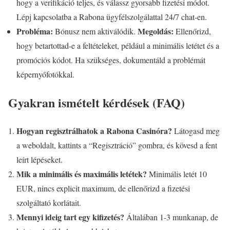
hogy a verifikáció teljes, és válassz gyorsabb fizetési módot.
Lépj kapcsolatba a Rabona ügyfélszolgálattal 24/7 chat-en.
Probléma:
Megoldás:
Bónusz nem aktiválódik.
Ellenőrizd,
hogy betartottad-e a feltételeket, például a minimális letétet és a
promóciós kódot. Ha szükséges, dokumentáld a problémát
képernyőfotókkal.
Gyakran ismételt kérdések (FAQ)
Hogyan regisztrálhatok a Rabona Casinóra?
Látogasd meg
a weboldalt, kattints a “Regisztráció” gombra, és kövesd a fent
leírt lépéseket.
Mik a minimális és maximális letétek?
Minimális letét 10
EUR, nincs explicit maximum, de ellenőrizd a fizetési
szolgáltató korlátait.
Mennyi ideig tart egy kifizetés?
Általában 1-3 munkanap, de