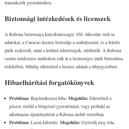
tranzakciók gyorsításához.
Biztonsági intézkedések és licenszek
A Rabona biztonsága kulcsfontosságú: SSL titkosítás védi az
adatokat, a Curacao licensz biztosítja a szabályozást, és a felelős
játék eszközök, mint a letiltási lehetőségek, elérhetők. A Rabona
casino rendszeres auditokon esik át a tisztességes játék biztosítása
érdekében. Mindig ellenőrizd a licensz adatait a lábjegyzetben.
Hibaelhárítási forgatókönyvek
Probléma:
Megoldás:
Bejelentkezési hiba.
Ellenőrizd a
jelszót, töröld a böngésző gyorsítótárát, vagy próbáld az
alkalmazás újratelepítését a Rabona mobil verzióban.
Probléma:
Megoldás:
Lassú kifizetés.
Győződj meg róla,