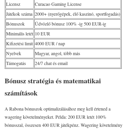
Licensz
Curacao Gaming License
Játékok száma
2000+ (nyerőgépek, élő kaszinó, sportfogadás)
Bónuszok
Üdvözlő bónusz 100% -ig 500 EUR-ig
Minimális letét
10 EUR
Kifizetési limit
4000 EUR / nap
Nyelvek
Magyar, angol, több más
Támogatás
24/7 chat és email
Bónusz stratégia és matematikai
számítások
A Rabona bónuszok optimalizálásához meg kell értened a
wagering követelményeket. Példa: 200 EUR letét 100%
bónusszal, összesen 400 EUR játékpénz. Wagering követelmény