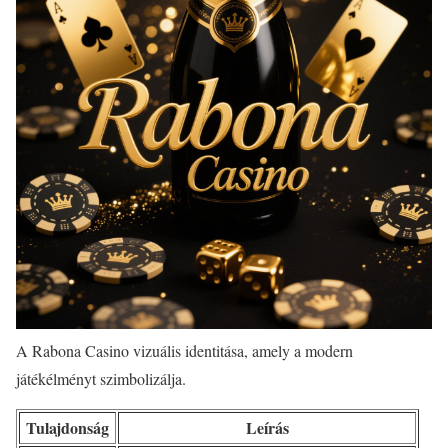
A Rabona Casino vizuális identitása, amely a modern
játékélményt szimbolizálja.
Tulajdonság
Leírás