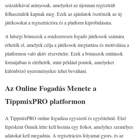
százalékával arányosak, amelyeket az újonnan regisztrált
felhasználók kapnak meg. Ezek az ajánlatok ösztönzik az új
játékosokat a regisztrációra és a platform kipróbálására.
A hűségi bónuszok a rendszeresen fogadó játékosok számára
érhetők el, amelyek célja a játékosok megtartása és motiválása a
platformon való aktív részvételre. Ezek a bónuszok entitások
formájában is elérhetők, mint például pontok, amelyeket
különböző nyereményekre lehet beváltani.
Az Online Fogadás Menete a
TippmixPRO platformon
A TippmixPRO online fogadása egyszerű és egyértelmű. Első
lépésként Önnek létre kell hoznia egy fiókot, amelyhez személyes
adatokat kell megadnia. A regisztrációs folyamat gyors, és az