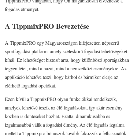
TippmixPRO világában, hogy Ön magabiztosan élvezhesse a
fogadás élményét.
A TippmixPRO Bevezetése
A TippmixPRO egy Magyarországon kifejezetten népszerű
sportfogadási platform, amely széleskörű fogadási lehetőségeket
kínál. Ez lehetőséget biztosít arra, hogy különböző sportágakban
tegyen tétet, mind a hazai, mind a nemzetközi eseményekre. Az
applikáció lehetővé teszi, hogy bárhol és bármikor elérje az
elérhető fogadási opciókat.
Ezen kívül a TippmixPRO olyan funkciókkal rendelkezik,
amelyek lehetővé teszik az élő fogadásokat, így akár esemény
közben is döntéseket hozhat. Ezáltal dinamikusabbá és
izgalmasabbá válik a fogadási élmény. Az élő fogadás izgalma
mellett a Tippmixpro bónuszok tovább fokozzák a felhasználók