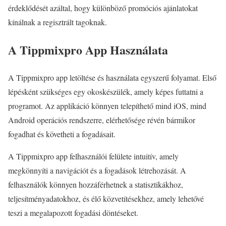
érdeklődését azáltal, hogy különböző promóciós ajánlatokat
kínálnak a regisztrált tagoknak.
A Tippmixpro App Használata
A Tippmixpro app letöltése és használata egyszerű folyamat. Első
lépésként szükséges egy okoskészülék, amely képes futtatni a
programot. Az applikáció könnyen telepíthető mind iOS, mind
Android operációs rendszerre, elérhetősége révén bármikor
fogadhat és követheti a fogadásait.
A Tippmixpro app felhasználói felülete intuitív, amely
megkönnyíti a navigációt és a fogadások létrehozását. A
felhasználók könnyen hozzáférhetnek a statisztikákhoz,
teljesítményadatokhoz, és élő közvetítésekhez, amely lehetővé
teszi a megalapozott fogadási döntéseket.