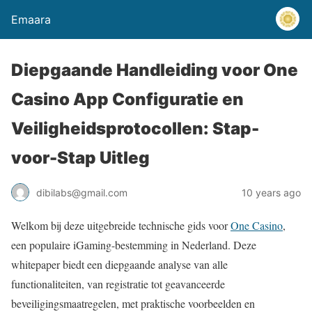
Emaara
Diepgaande Handleiding voor One
Casino App Configuratie en
Veiligheidsprotocollen: Stap-
voor-Stap Uitleg
dibilabs@gmail.com
10 years ago
Welkom bij deze uitgebreide technische gids voor
One Casino
,
een populaire iGaming-bestemming in Nederland. Deze
whitepaper biedt een diepgaande analyse van alle
functionaliteiten, van registratie tot geavanceerde
beveiligingsmaatregelen, met praktische voorbeelden en