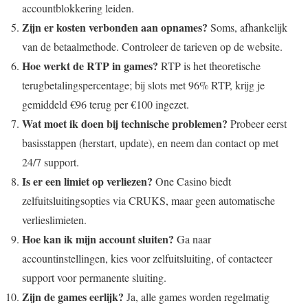
accountblokkering leiden.
Zijn er kosten verbonden aan opnames?
Soms, afhankelijk
van de betaalmethode. Controleer de tarieven op de website.
Hoe werkt de RTP in games?
RTP is het theoretische
terugbetalingspercentage; bij slots met 96% RTP, krijg je
gemiddeld €96 terug per €100 ingezet.
Wat moet ik doen bij technische problemen?
Probeer eerst
basisstappen (herstart, update), en neem dan contact op met
24/7 support.
Is er een limiet op verliezen?
One Casino biedt
zelfuitsluitingsopties via CRUKS, maar geen automatische
verlieslimieten.
Hoe kan ik mijn account sluiten?
Ga naar
accountinstellingen, kies voor zelfuitsluiting, of contacteer
support voor permanente sluiting.
Zijn de games eerlijk?
Ja, alle games worden regelmatig