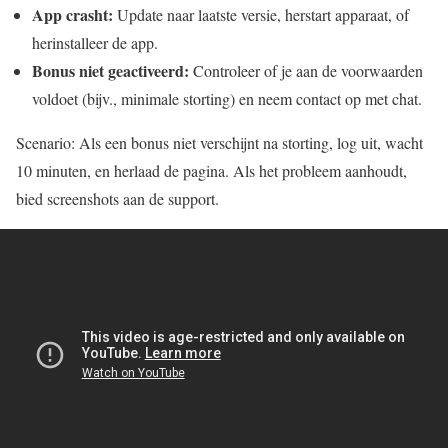
App crasht:
Update naar laatste versie, herstart apparaat, of
herinstalleer de app.
Bonus niet geactiveerd:
Controleer of je aan de voorwaarden
voldoet (bijv., minimale storting) en neem contact op met chat.
Scenario: Als een bonus niet verschijnt na storting, log uit, wacht
10 minuten, en herlaad de pagina. Als het probleem aanhoudt,
bied screenshots aan de support.