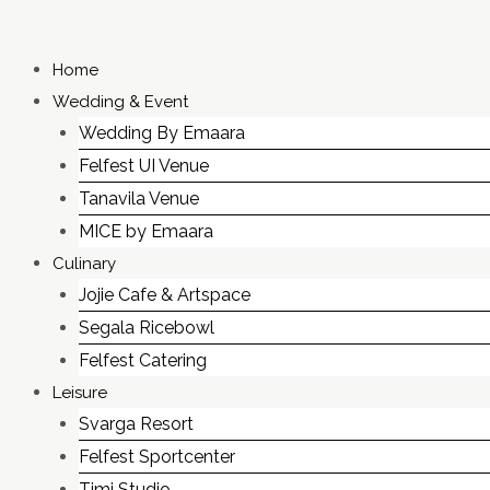
Skip
to
Home
content
Wedding & Event
Wedding By Emaara
Felfest UI Venue
Tanavila Venue
MICE by Emaara
Culinary
Jojie Cafe & Artspace
Segala Ricebowl
Felfest Catering
Leisure
Svarga Resort
Felfest Sportcenter
Timi Studio