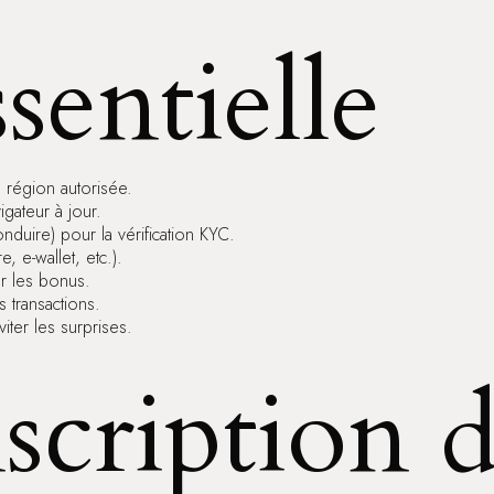
sentielle
 région autorisée.
igateur à jour.
duire) pour la vérification KYC.
 e-wallet, etc.).
ur les bonus.
s transactions.
viter les surprises.
scription d