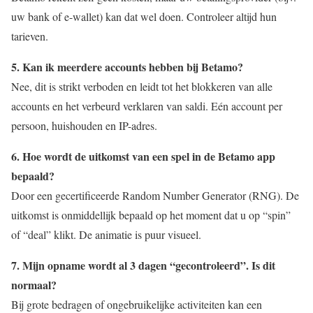
uw bank of e-wallet) kan dat wel doen. Controleer altijd hun
tarieven.
5. Kan ik meerdere accounts hebben bij Betamo?
Nee, dit is strikt verboden en leidt tot het blokkeren van alle
accounts en het verbeurd verklaren van saldi. Eén account per
persoon, huishouden en IP-adres.
6. Hoe wordt de uitkomst van een spel in de Betamo app
bepaald?
Door een gecertificeerde Random Number Generator (RNG). De
uitkomst is onmiddellijk bepaald op het moment dat u op “spin”
of “deal” klikt. De animatie is puur visueel.
7. Mijn opname wordt al 3 dagen “gecontroleerd”. Is dit
normaal?
Bij grote bedragen of ongebruikelijke activiteiten kan een