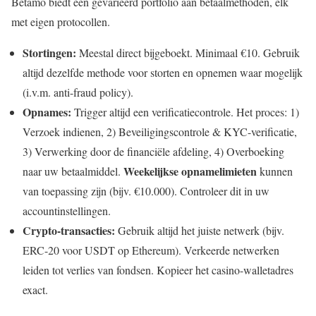
Betamo biedt een gevarieerd portfolio aan betaalmethoden, elk
met eigen protocollen.
Stortingen:
Meestal direct bijgeboekt. Minimaal €10. Gebruik
altijd dezelfde methode voor storten en opnemen waar mogelijk
(i.v.m. anti-fraud policy).
Opnames:
Trigger altijd een verificatiecontrole. Het proces: 1)
Verzoek indienen, 2) Beveiligingscontrole & KYC-verificatie,
3) Verwerking door de financiële afdeling, 4) Overboeking
Weekelijkse opnamelimieten
naar uw betaalmiddel.
kunnen
van toepassing zijn (bijv. €10.000). Controleer dit in uw
accountinstellingen.
Crypto-transacties:
Gebruik altijd het juiste netwerk (bijv.
ERC-20 voor USDT op Ethereum). Verkeerde netwerken
leiden tot verlies van fondsen. Kopieer het casino-walletadres
exact.