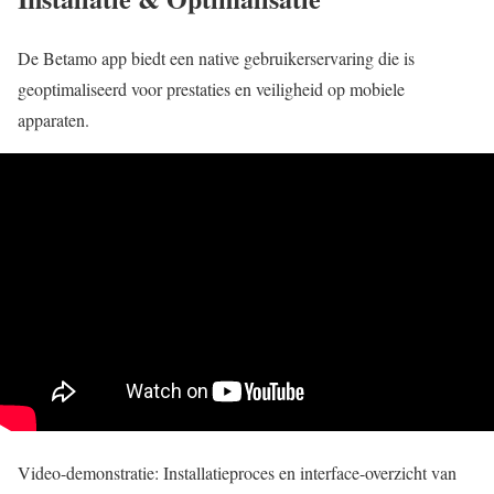
De Betamo app biedt een native gebruikerservaring die is
geoptimaliseerd voor prestaties en veiligheid op mobiele
apparaten.
Video-demonstratie: Installatieproces en interface-overzicht van