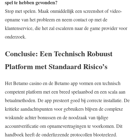
spel te hebben gevonden?
Stop met spelen. Maak onmiddellijk een screenshot of video-
opname van het probleem en neem contact op met de
klantenservice, die het zal escaleren naar de game provider voor
onderzoek.
Conclusie: Een Technisch Robuust
Platform met Standaard Risico’s
Het Betamo casino en de Betamo app vormen een technisch
competent platform met een breed spelaanbod en een scala aan
betaalmethoden. De app presteert goed bij correcte installatie. De
kritieke aandachtspunten voor gebruikers blijven de complexe
wiskunde achter bonussen en de noodzaak van tijdige
accountverificatie om opnamevertragingen te voorkomen. Dit
handboek heeft de onderliggende protocollen blootgelegd.