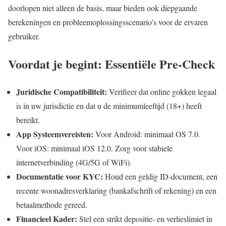
doorlopen niet alleen de basis, maar bieden ook diepgaande
berekeningen en probleemoplossingsscenario’s voor de ervaren
gebruiker.
Voordat je begint: Essentiële Pre-Check
Juridische Compatibiliteit:
Verifieer dat online gokken legaal
is in uw jurisdictie en dat u de minimumleeftijd (18+) heeft
bereikt.
App Systeemvereisten:
Voor Android: minimaal OS 7.0.
Voor iOS: minimaal iOS 12.0. Zorg voor stabiele
internetverbinding (4G/5G of WiFi).
Documentatie voor KYC:
Houd een geldig ID-document, een
recente woonadresverklaring (bankafschrift of rekening) en een
betaalmethode gereed.
Financieel Kader:
Stel een strikt depositie- en verlieslimiet in