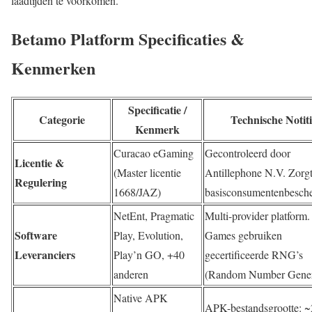
laadtijden te voorkomen.
Betamo Platform Specificaties &
Kenmerken
Specificatie /
Categorie
Technische Notit
Kenmerk
Curacao eGaming
Gecontroleerd door
Licentie &
(Master licentie
Antillephone N.V. Zorgt
Regulering
1668/JAZ)
basisconsumentenbesch
NetEnt, Pragmatic
Multi-provider platform.
Software
Play, Evolution,
Games gebruiken
Leveranciers
Play’n GO, +40
gecertificeerde RNG’s
anderen
(Random Number Genera
Native APK
APK-bestandsgrootte: ~