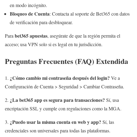
en modo incógnito.
Bloqueo de Cuenta
: Contacta al soporte de Bet365 con datos
de verificación para desbloquear.
bet365 apuestas
Para
, asegúrate de que la región permita el
acceso; usa VPN solo si es legal en tu jurisdicción.
Preguntas Frecuentes (FAQ) Extendida
¿Cómo cambio mi contraseña después del login?
1.
Ve a
Configuración de Cuenta > Seguridad > Cambiar Contraseña.
¿La bet365 app es segura para transacciones?
2.
Sí, usa
encriptación SSL y cumple con regulaciones como la MGA.
¿Puedo usar la misma cuenta en web y app?
3.
Sí, las
credenciales son universales para todas las plataformas.