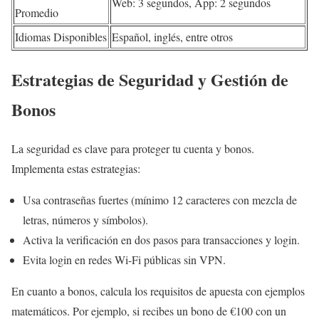
Web: 3 segundos, App: 2 segundos
Promedio
Idiomas Disponibles
Español, inglés, entre otros
Estrategias de Seguridad y Gestión de
Bonos
La seguridad es clave para proteger tu cuenta y bonos.
Implementa estas estrategias:
Usa contraseñas fuertes (mínimo 12 caracteres con mezcla de
letras, números y símbolos).
Activa la verificación en dos pasos para transacciones y login.
Evita login en redes Wi-Fi públicas sin VPN.
En cuanto a bonos, calcula los requisitos de apuesta con ejemplos
matemáticos. Por ejemplo, si recibes un bono de €100 con un