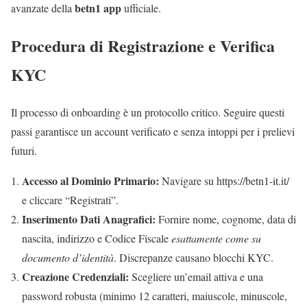
betn1 app
avanzate della
ufficiale.
Procedura di Registrazione e Verifica
KYC
Il processo di onboarding è un protocollo critico. Seguire questi
passi garantisce un account verificato e senza intoppi per i prelievi
futuri.
Accesso al Dominio Primario:
Navigare su https://betn1-it.it/
e cliccare “Registrati”.
Inserimento Dati Anagrafici:
Fornire nome, cognome, data di
nascita, indirizzo e Codice Fiscale
esattamente come su
documento d’identità
. Discrepanze causano blocchi KYC.
Creazione Credenziali:
Scegliere un’email attiva e una
password robusta (minimo 12 caratteri, maiuscole, minuscole,