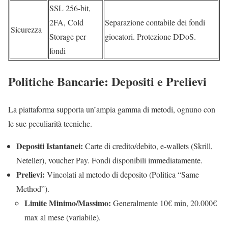
SSL 256-bit,
2FA, Cold
Separazione contabile dei fondi
Sicurezza
Storage per
giocatori. Protezione DDoS.
fondi
Politiche Bancarie: Depositi e Prelievi
La piattaforma supporta un’ampia gamma di metodi, ognuno con
le sue peculiarità tecniche.
Depositi Istantanei:
Carte di credito/debito, e-wallets (Skrill,
Neteller), voucher Pay. Fondi disponibili immediatamente.
Prelievi:
Vincolati al metodo di deposito (Politica “Same
Method”).
Limite Minimo/Massimo:
Generalmente 10€ min, 20.000€
max al mese (variabile).