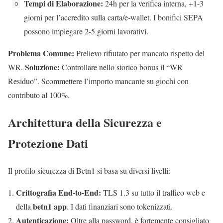
Tempi di Elaborazione:
24h per la verifica interna, +1-3
giorni per l’accredito sulla carta/e-wallet. I bonifici SEPA
possono impiegare 2-5 giorni lavorativi.
Problema Comune:
Prelievo rifiutato per mancato rispetto del
Soluzione:
WR.
Controllare nello storico bonus il “WR
Residuo”. Scommettere l’importo mancante su giochi con
contributo al 100%.
Architettura della Sicurezza e
Protezione Dati
Il profilo sicurezza di Betn1 si basa su diversi livelli:
Crittografia End-to-End:
TLS 1.3 su tutto il traffico web e
betn1 app
della
. I dati finanziari sono tokenizzati.
Autenticazione:
Oltre alla password, è fortemente consigliato