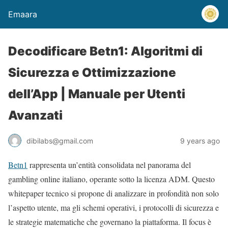
Emaara
Decodificare Betn1: Algoritmi di
Sicurezza e Ottimizzazione
dell’App | Manuale per Utenti
Avanzati
dibilabs@gmail.com
9 years ago
Betn1
rappresenta un’entità consolidata nel panorama del
gambling online italiano, operante sotto la licenza ADM. Questo
whitepaper tecnico si propone di analizzare in profondità non solo
l’aspetto utente, ma gli schemi operativi, i protocolli di sicurezza e
le strategie matematiche che governano la piattaforma. Il focus è