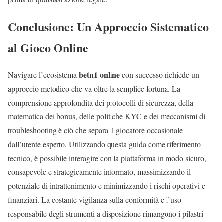
Conclusione: Un Approccio Sistematico
al Gioco Online
betn1 online
Navigare l’ecosistema
con successo richiede un
approccio metodico che va oltre la semplice fortuna. La
comprensione approfondita dei protocolli di sicurezza, della
matematica dei bonus, delle politiche KYC e dei meccanismi di
troubleshooting è ciò che separa il giocatore occasionale
dall’utente esperto. Utilizzando questa guida come riferimento
tecnico, è possibile interagire con la piattaforma in modo sicuro,
consapevole e strategicamente informato, massimizzando il
potenziale di intrattenimento e minimizzando i rischi operativi e
finanziari. La costante vigilanza sulla conformità e l’uso
responsabile degli strumenti a disposizione rimangono i pilastri