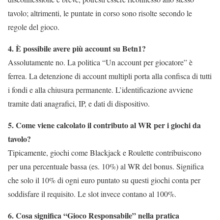
tavolo; altrimenti, le puntate in corso sono risolte secondo le
regole del gioco.
4. È possibile avere più account su Betn1?
Assolutamente no. La politica “Un account per giocatore” è
ferrea. La detenzione di account multipli porta alla confisca di tutti
i fondi e alla chiusura permanente. L’identificazione avviene
tramite dati anagrafici, IP, e dati di dispositivo.
5. Come viene calcolato il contributo al WR per i giochi da
tavolo?
Tipicamente, giochi come Blackjack e Roulette contribuiscono
per una percentuale bassa (es. 10%) al WR del bonus. Significa
che solo il 10% di ogni euro puntato su questi giochi conta per
soddisfare il requisito. Le slot invece contano al 100%.
6. Cosa significa “Gioco Responsabile” nella pratica