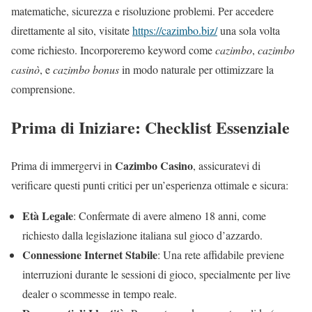
matematiche, sicurezza e risoluzione problemi. Per accedere
direttamente al sito, visitate
https://cazimbo.biz/
una sola volta
come richiesto. Incorporeremo keyword come
cazimbo
,
cazimbo
casinò
, e
cazimbo bonus
in modo naturale per ottimizzare la
comprensione.
Prima di Iniziare: Checklist Essenziale
Cazimbo Casino
Prima di immergervi in
, assicuratevi di
verificare questi punti critici per un’esperienza ottimale e sicura:
Età Legale
: Confermate di avere almeno 18 anni, come
richiesto dalla legislazione italiana sul gioco d’azzardo.
Connessione Internet Stabile
: Una rete affidabile previene
interruzioni durante le sessioni di gioco, specialmente per live
dealer o scommesse in tempo reale.