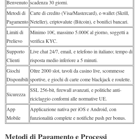
Benvenuto
scadenza 30 giorni.
Metodi di
Carte di credito (Visa/Mastercard), e-wallet (Skrill,
Pagamento
Neteller), criptovalute (Bitcoin), e bonifici bancari.
Limiti di
Minimo 10€, massimo 5.000€ al giorno, soggetti a
Prelievo
verifica KYC.
Supporto
Live chat 24/7, email, e telefono in italiano; tempo di
Clienti
risposta medio inferiore a 5 minuti.
Giochi
Oltre 2000 slot, tavoli da casino live, scommesse
Disponibili
sportive, e giochi di carte come blackjack e roulette.
SSL 256-bit, firewall avanzati, e politiche anti-
Sicurezza
riciclaggio conformi alle normative UE.
App
Applicazione nativa per iOS e Android, con
Mobile
funzionalità complete e notifiche push per bonus.
Metodi di Pagamento e Processi