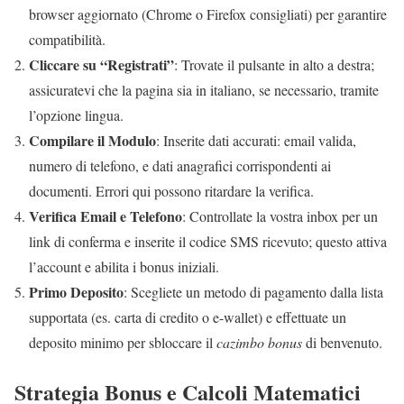
browser aggiornato (Chrome o Firefox consigliati) per garantire
compatibilità.
Cliccare su “Registrati”
: Trovate il pulsante in alto a destra;
assicuratevi che la pagina sia in italiano, se necessario, tramite
l’opzione lingua.
Compilare il Modulo
: Inserite dati accurati: email valida,
numero di telefono, e dati anagrafici corrispondenti ai
documenti. Errori qui possono ritardare la verifica.
Verifica Email e Telefono
: Controllate la vostra inbox per un
link di conferma e inserite il codice SMS ricevuto; questo attiva
l’account e abilita i bonus iniziali.
Primo Deposito
: Scegliete un metodo di pagamento dalla lista
supportata (es. carta di credito o e-wallet) e effettuate un
deposito minimo per sbloccare il
cazimbo bonus
di benvenuto.
Strategia Bonus e Calcoli Matematici