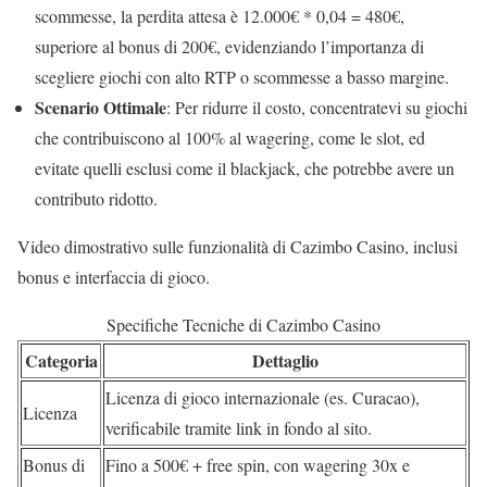
scommesse, la perdita attesa è 12.000€ * 0,04 = 480€,
superiore al bonus di 200€, evidenziando l’importanza di
scegliere giochi con alto RTP o scommesse a basso margine.
Scenario Ottimale
: Per ridurre il costo, concentratevi su giochi
che contribuiscono al 100% al wagering, come le slot, ed
evitate quelli esclusi come il blackjack, che potrebbe avere un
contributo ridotto.
Video dimostrativo sulle funzionalità di Cazimbo Casino, inclusi
bonus e interfaccia di gioco.
Specifiche Tecniche di Cazimbo Casino
Categoria
Dettaglio
Licenza di gioco internazionale (es. Curacao),
Licenza
verificabile tramite link in fondo al sito.
Bonus di
Fino a 500€ + free spin, con wagering 30x e