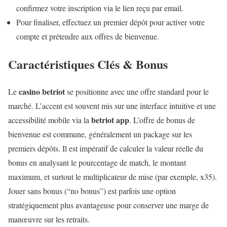
confirmez votre inscription via le lien reçu par email.
Pour finaliser, effectuez un premier dépôt pour activer votre
compte et prétendre aux offres de bienvenue.
Caractéristiques Clés & Bonus
casino betriot
Le
se positionne avec une offre standard pour le
marché. L’accent est souvent mis sur une interface intuitive et une
betriot app
accessibilité mobile via la
. L’offre de bonus de
bienvenue est commune, généralement un package sur les
premiers dépôts. Il est impératif de calculer la valeur réelle du
bonus en analysant le pourcentage de match, le montant
maximum, et surtout le multiplicateur de mise (par exemple, x35).
Jouer sans bonus (“no bonus”) est parfois une option
stratégiquement plus avantageuse pour conserver une marge de
manœuvre sur les retraits.