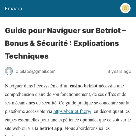
Emaara
Guide pour Naviguer sur Betriot –
Bonus & Sécurité : Explications
Techniques
dibilabs@gmail.com
8 years ago
casino betriot
Naviguer dans l’écosystème d’un
nécessite une
compréhension claire de son fonctionnement, de ses offres et de
ses mécanismes de sécurité. Ce guide pratique se concentre sur la
plateforme accessible via
https://betriot-fr.org/
, en décortiquant les
étapes essentielles pour une expérience optimale, que ce soit sur le
betriot app
site web ou via la
. Nous aborderons ici les