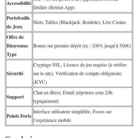
Accessibilité
Dédiée (Betriot App)
Portefeuille
Slots, Tables (Blackjack, Roulette), Live Casino
de Jeux
Offre de
Bienvenue
Bonus sur premier dépôt (ex : 100% jusqu’à 500€)
Type
Cryptage SSL, Licence de jeu requise (à vérifier
Sécurité
sur le site), Vérification de compte obligatoire
(KYC)
Chat en direct, Email (réponses sous 24h
Support
typiquement)
Interface utilisateur simplifiée, Focus sur
Points Forts
l’expérience mobile