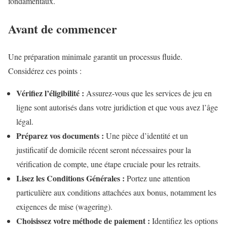
fondamentaux.
Avant de commencer
Une préparation minimale garantit un processus fluide.
Considérez ces points :
Vérifiez l’éligibilité :
Assurez-vous que les services de jeu en
ligne sont autorisés dans votre juridiction et que vous avez l’âge
légal.
Préparez vos documents :
Une pièce d’identité et un
justificatif de domicile récent seront nécessaires pour la
vérification de compte, une étape cruciale pour les retraits.
Lisez les Conditions Générales :
Portez une attention
particulière aux conditions attachées aux bonus, notamment les
exigences de mise (wagering).
Choisissez votre méthode de paiement :
Identifiez les options