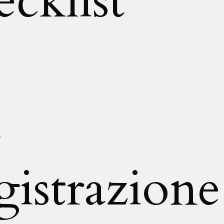
ecklist
.
gistrazione