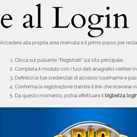
e al Login
Accedere alla propria area riservata è il primo passo per recla
Clicca sul pulsante “Registrati” sul sito principale.
Completa il modulo con i tuoi dati anagrafici veritieri (
Definisci le tue credenziali di accesso (username e pas
Conferma la registrazione tramite il link che riceverai vi
Da questo momento, potrai effettuare il
bigbet24 logi