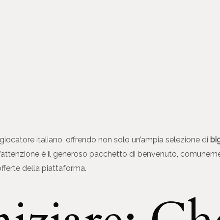
iocatore italiano, offrendo non solo un’ampia selezione di
bi
ura l’attenzione è il generoso pacchetto di benvenuto, comun
fferte della piattaforma.