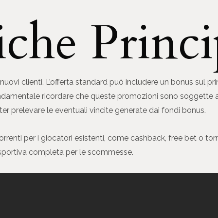
iche Princi
nuovi clienti. L’offerta standard può includere un bonus sul 
damentale ricordare che queste promozioni sono soggette a spec
er prelevare le eventuali vincite generate dai fondi bonus.
nti per i giocatori esistenti, come cashback, free bet o torne
ra sportiva completa per le scommesse.