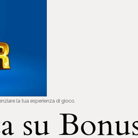
nziare la tua esperienza di gioco.
a su Bonus