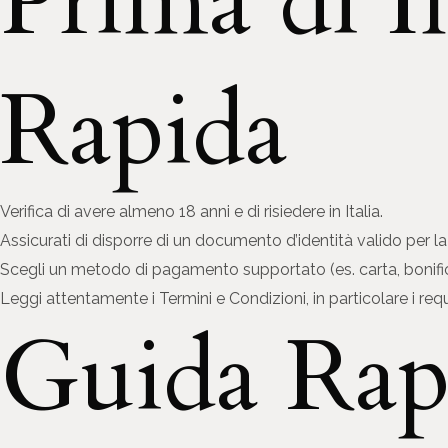
Prima di I
Rapida
Verifica di avere almeno 18 anni e di risiedere in Italia.
Assicurati di disporre di un documento d’identità valido per la 
Scegli un metodo di pagamento supportato (es. carta, bonifico, 
Leggi attentamente i Termini e Condizioni, in particolare i requ
Guida Rapi