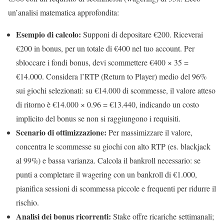
un’analisi matematica approfondita:
Esempio di calcolo:
Supponi di depositare €200. Riceverai
€200 in bonus, per un totale di €400 nel tuo account. Per
sbloccare i fondi bonus, devi scommettere €400 × 35 =
€14.000. Considera l’RTP (Return to Player) medio del 96%
sui giochi selezionati: su €14.000 di scommesse, il valore atteso
di ritorno è €14.000 × 0.96 = €13.440, indicando un costo
implicito del bonus se non si raggiungono i requisiti.
Scenario di ottimizzazione:
Per massimizzare il valore,
concentra le scommesse su giochi con alto RTP (es. blackjack
al 99%) e bassa varianza. Calcola il bankroll necessario: se
punti a completare il wagering con un bankroll di €1.000,
pianifica sessioni di scommessa piccole e frequenti per ridurre il
rischio.
Analisi dei bonus ricorrenti:
Stake offre ricariche settimanali;