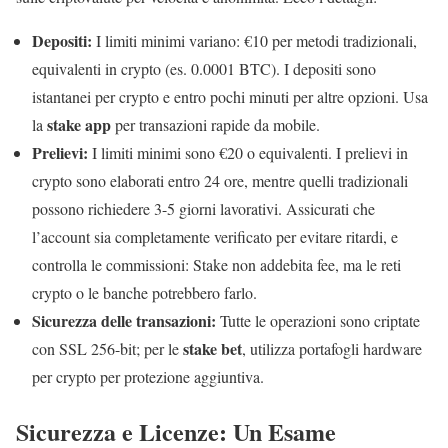
Depositi:
I limiti minimi variano: €10 per metodi tradizionali,
equivalenti in crypto (es. 0.0001 BTC). I depositi sono
istantanei per crypto e entro pochi minuti per altre opzioni. Usa
stake app
la
per transazioni rapide da mobile.
Prelievi:
I limiti minimi sono €20 o equivalenti. I prelievi in
crypto sono elaborati entro 24 ore, mentre quelli tradizionali
possono richiedere 3-5 giorni lavorativi. Assicurati che
l’account sia completamente verificato per evitare ritardi, e
controlla le commissioni: Stake non addebita fee, ma le reti
crypto o le banche potrebbero farlo.
Sicurezza delle transazioni:
Tutte le operazioni sono criptate
stake bet
con SSL 256-bit; per le
, utilizza portafogli hardware
per crypto per protezione aggiuntiva.
Sicurezza e Licenze: Un Esame