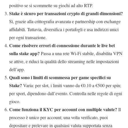
positivo se si scommette su giochi ad alto RTP.
Stake è sicuro per transazioni crypto di grandi dimensioni?
Sì, grazie alla crittografia avanzata e partnership con exchange
affidabili. Tuttavia, diversifica i portafogli e usa indirizzi unici
per ogni transazione.
Come risolvere errori di connessione durante le live bet
sulla stake app?
Passa a una rete Wi-Fi stabile, disabilita VPN
se attive, e riduci la qualità dello streaming nelle impostazioni
dell’app.
Quali sono i limiti di scommessa per game specifici su
Stake?
Varia: per slot, i limiti vanno da €0.10 a €500 per spin;
per sport, dipendono dall’evento. Controlla nelle regole di ogni
gioco.
Come funziona il KYC per account con multiple valute?
Il
processo è unico per account; una volta verificato, puoi
depositare e prelevare in qualsiasi valuta supportata senza