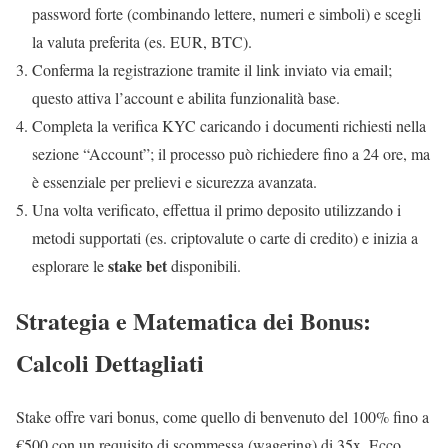
password forte (combinando lettere, numeri e simboli) e scegli
la valuta preferita (es. EUR, BTC).
Conferma la registrazione tramite il link inviato via email;
questo attiva l’account e abilita funzionalità base.
Completa la verifica KYC caricando i documenti richiesti nella
sezione “Account”; il processo può richiedere fino a 24 ore, ma
è essenziale per prelievi e sicurezza avanzata.
Una volta verificato, effettua il primo deposito utilizzando i
metodi supportati (es. criptovalute o carte di credito) e inizia a
stake bet
esplorare le
disponibili.
Strategia e Matematica dei Bonus:
Calcoli Dettagliati
Stake offre vari bonus, come quello di benvenuto del 100% fino a
€500 con un requisito di scommessa (wagering) di 35x. Ecco