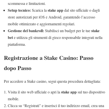
scommessa e limitazioni.
Setup tecnico:
stake app
Scarica la
dal sito ufficiale o dagli
store autorizzati per iOS e Android, garantendo l’accesso
mobile ottimizzato e aggiornamenti regolari.
Gestione del bankroll:
stake
Stabilisci un budget per le tue
bet
e utilizza gli strumenti di gioco responsabile integrati nella
piattaforma.
Registrazione a Stake Casino: Passo
dopo Passo
Per accedere a Stake casino, segui questa procedura dettagliata:
stake app
Visita il sito web ufficiale o apri la
sul tuo dispositivo
mobile.
Clicca su “Registrati” e inserisci il tuo indirizzo email, crea una