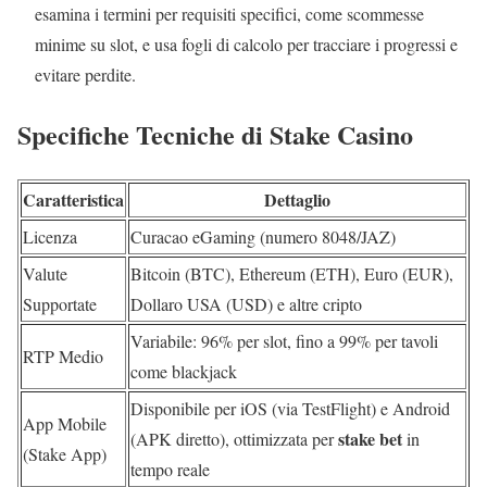
esamina i termini per requisiti specifici, come scommesse
minime su slot, e usa fogli di calcolo per tracciare i progressi e
evitare perdite.
Specifiche Tecniche di Stake Casino
Caratteristica
Dettaglio
Licenza
Curacao eGaming (numero 8048/JAZ)
Valute
Bitcoin (BTC), Ethereum (ETH), Euro (EUR),
Supportate
Dollaro USA (USD) e altre cripto
Variabile: 96% per slot, fino a 99% per tavoli
RTP Medio
come blackjack
Disponibile per iOS (via TestFlight) e Android
App Mobile
stake bet
(APK diretto), ottimizzata per
in
(Stake App)
tempo reale