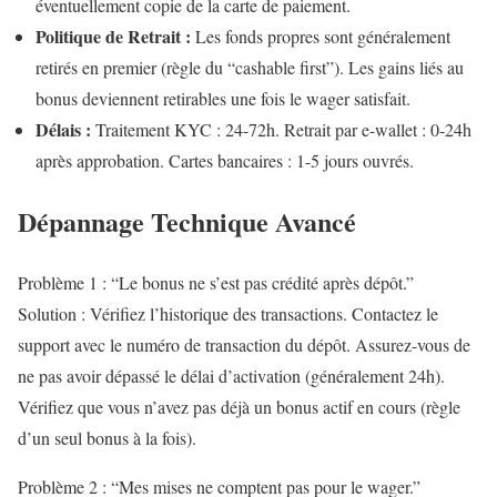
éventuellement copie de la carte de paiement.
Politique de Retrait :
Les fonds propres sont généralement
retirés en premier (règle du “cashable first”). Les gains liés au
bonus deviennent retirables une fois le wager satisfait.
Délais :
Traitement KYC : 24-72h. Retrait par e-wallet : 0-24h
après approbation. Cartes bancaires : 1-5 jours ouvrés.
Dépannage Technique Avancé
Problème 1 : “Le bonus ne s’est pas crédité après dépôt.”
Solution : Vérifiez l’historique des transactions. Contactez le
support avec le numéro de transaction du dépôt. Assurez-vous de
ne pas avoir dépassé le délai d’activation (généralement 24h).
Vérifiez que vous n’avez pas déjà un bonus actif en cours (règle
d’un seul bonus à la fois).
Problème 2 : “Mes mises ne comptent pas pour le wager.”