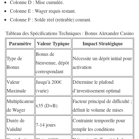
Colonne D : Mise cumulée.
Colonne E : Wager requis restant.
Colonne F : Solde réel (retirable) courant.
Tableau des Spécifications Techniques : Bonus Alexander Casino
Paramètre
Valeur Typique
Impact Stratégique
Bonus de
Type de
Nécessite un dépôt initial pour
bienvenue, dépôt
Bonus
activation
correspondant
Valeur
Jusqu’à 200€
Détermine le plafond
Maximale
(varie)
d’investissement optimal
Multiplicateur
Facteur principal de difficulté ;
x35 (D+B)
de Wager
définit le volume de mises
Durée de
Contrainte temporelle pour
7-14 jours
Validité
remplir les conditions