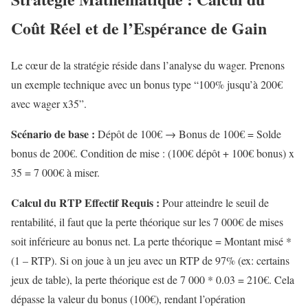
Coût Réel et de l’Espérance de Gain
Le cœur de la stratégie réside dans l’analyse du wager. Prenons
un exemple technique avec un bonus type “100% jusqu’à 200€
avec wager x35”.
Scénario de base :
Dépôt de 100€ → Bonus de 100€ = Solde
bonus de 200€. Condition de mise : (100€ dépôt + 100€ bonus) x
35 = 7 000€ à miser.
Calcul du RTP Effectif Requis :
Pour atteindre le seuil de
rentabilité, il faut que la perte théorique sur les 7 000€ de mises
soit inférieure au bonus net. La perte théorique = Montant misé *
(1 – RTP). Si on joue à un jeu avec un RTP de 97% (ex: certains
jeux de table), la perte théorique est de 7 000 * 0.03 = 210€. Cela
dépasse la valeur du bonus (100€), rendant l’opération