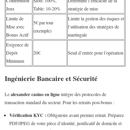
Contribution
Slots: 100%,
Détermine l’efficacité de la
Jeux
Table: 10-20%
stratégie de mise
Limite de
Limite la gestion des risques et
5€ par tour
Mise avec
l’utilisation des stratégies de
(exemple)
Bonus Actif
martingale
Exigence de
Dépôt
20€
Seuil d’entrée pour l’opération
Minimum
Ingénierie Bancaire et Sécurité
alexander casino en ligne
Le
intègre des protocoles de
transaction standard du secteur. Pour les retraits post-bonus :
Vérification KYC :
Obligatoire avant premier retrait. Préparez
PDF/JPEG de votre pièce d’identité, justificatif de domicile et