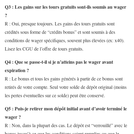
Q3 : Les gains sur les tours gratuits sont-ils soumis au wager
?
R : Oui, presque toujours. Les gains des tours gratuits sont
crédités sous forme de “crédits bonus” et sont soumis à des
conditions de wager spécifiques, souvent plus élevées (ex: x40).
Lisez les CGU de l’offre de tours gratuits.
Q4 : Que se passe-t-il si je n’atteins pas le wager avant
expiration ?
R : Le bonus et tous les gains générés à partir de ce bonus sont
retirés de votre compte. Seul votre solde de dépôt original (moins
les pertes éventuelles sur ce solde) peut être conservé.
Q5 : Puis-je retirer mon dépôt initial avant d’avoir terminé le
wager ?
R : Non, dans la plupart des cas. Le dépôt est “verrouillé” avec le
bonus jusqu’à ce que les conditions soient remplies ou que le