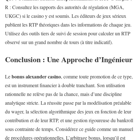
R : Consultez les rapports des autorités de régulation (MGA,
UKGC) si le casino y est soumis. Les éditeurs de jeux sérieux
publient les RTP théoriques dans les informations de chaque jeu.
Utilisez des outils tiers de suivi de session pour calculer un RTP
observé sur un grand nombre de tours (à titre indicatif).
Conclusion : Une Approche d’Ingénieur
bonus alexander casino
Le
, comme toute promotion de ce type,
est un instrument financier à double tranchant. Son utilisation
rationnelle ne relève pas de la chance, mais d’une discipline
analytique stricte. La réussite passe par la modélisation préalable
du wager, la sélection algorithmique des jeux en fonction de leur
contribution et de leur RTP, et une gestion rigoureuse du bankroll
sous contrainte de temps. Considérez ce guide comme un manuel
de procédures opérationnelles. L’arbitrage bonus, lorsqu’il est