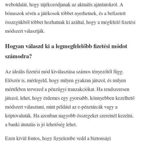
weboldalát, hogy tájékozódjanak az aktuális ajánlatokról. A
bónuszok révén a játékosok többet nyerhetnek, és a befizetett
összegükből többet hozhatnak ki azáltal, hogy a megfelelő fizetési
módszert választják.
Hogyan válaszd ki a legmegfelelőbb fizetési módot
számodra?
Az ideális fizetési mód kiválasztása számos tényezőtől függ.
Először is, mérlegeld, hogy milyen gyakran játszol, és milyen
mértékben tervezed a pénzügyi tranzakciókat. Ha rendszeresen
játszol, lehet, hogy érdemes egy gyorsabb, könnyebben kezelhető
módszert választani, mint például az e-pénztárcák vagy a
kriptovaluták. Ha azonban nagyobb összegeket szeretnél kezelni,
a banki átutalás is jó lehetőség lehet.
Ezen kívül fontos, hogy figyelembe vedd a biztonsági