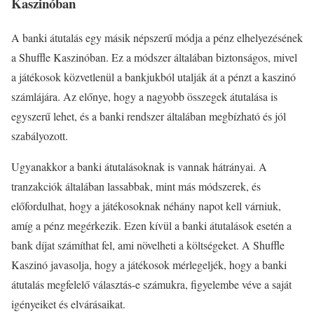
Kaszinóban
A banki átutalás egy másik népszerű módja a pénz elhelyezésének
a Shuffle Kaszinóban. Ez a módszer általában biztonságos, mivel
a játékosok közvetlenül a bankjukból utalják át a pénzt a kaszinó
számlájára. Az előnye, hogy a nagyobb összegek átutalása is
egyszerű lehet, és a banki rendszer általában megbízható és jól
szabályozott.
Ugyanakkor a banki átutalásoknak is vannak hátrányai. A
tranzakciók általában lassabbak, mint más módszerek, és
előfordulhat, hogy a játékosoknak néhány napot kell várniuk,
amíg a pénz megérkezik. Ezen kívül a banki átutalások esetén a
bank díjat számíthat fel, ami növelheti a költségeket. A Shuffle
Kaszinó javasolja, hogy a játékosok mérlegeljék, hogy a banki
átutalás megfelelő választás-e számukra, figyelembe véve a saját
igényeiket és elvárásaikat.