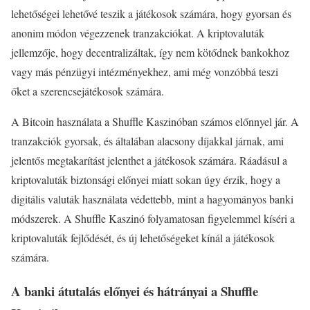
lehetőségei lehetővé teszik a játékosok számára, hogy gyorsan és
anonim módon végezzenek tranzakciókat. A kriptovaluták
jellemzője, hogy decentralizáltak, így nem kötődnek bankokhoz
vagy más pénzügyi intézményekhez, ami még vonzóbbá teszi
őket a szerencsejátékosok számára.
A Bitcoin használata a Shuffle Kaszinóban számos előnnyel jár. A
tranzakciók gyorsak, és általában alacsony díjakkal járnak, ami
jelentős megtakarítást jelenthet a játékosok számára. Ráadásul a
kriptovaluták biztonsági előnyei miatt sokan úgy érzik, hogy a
digitális valuták használata védettebb, mint a hagyományos banki
módszerek. A Shuffle Kaszinó folyamatosan figyelemmel kíséri a
kriptovaluták fejlődését, és új lehetőségeket kínál a játékosok
számára.
A banki átutalás előnyei és hátrányai a Shuffle