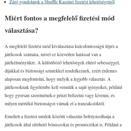
Záró gondolatok a Shuffle Kaszinó fizetési lehetőségeiről
Miért fontos a megfelelő fizetési mód
választása?
A megfelelő fizetési mód kiválasztása kulcsfontosságú lépés a
játékosok számára, mivel ez közvetlen hatással van a
játékélményükre. A különböző lehetőségek eltérő sebességgel,
díjakkal és biztonsági szintekkel rendelkeznek, ezért érdemes
alaposan megfontolni, hogy melyik a legjobb választás. A
játékosoknak figyelembe kell venniük a saját igényeiket, például
hogy gyorsan szeretnének-e pénzt befizetni vagy kivenni, és
milyen mértékű biztonságot várnak el a tranzakcióktól.
Emellett a fizetési módok közötti választás befolyásolhatja a
játékosok által elérhető bónuszokat és promóciókat is. Például a