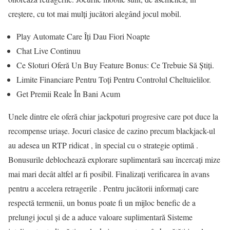
creștere, cu tot mai mulți jucători alegând jocul mobil.
Play Automate Care Îți Dau Fiori Noapte
Chat Live Continuu
Ce Sloturi Oferă Un Buy Feature Bonus: Ce Trebuie Să Știți.
Limite Financiare Pentru Toți Pentru Controlul Cheltuielilor.
Get Premii Reale În Bani Acum
Unele dintre ele oferă chiar jackpoturi progresive care pot duce la
recompense uriașe. Jocuri clasice de cazino precum blackjack-ul
au adesea un RTP ridicat , în special cu o strategie optimă .
Bonusurile deblochează explorare suplimentară sau încercați mize
mai mari decât altfel ar fi posibil. Finalizați verificarea în avans
pentru a accelera retragerile . Pentru jucătorii informați care
respectă termenii, un bonus poate fi un mijloc benefic de a
prelungi jocul și de a aduce valoare suplimentară Sisteme