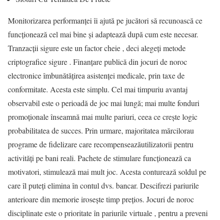
Monitorizarea performanței îi ajută pe jucători să recunoască ce
funcționează cel mai bine și adaptează după cum este necesar.
Tranzacții sigure este un factor cheie , deci alegeți metode
criptografice sigure . Finanțare publică din jocuri de noroc
electronice îmbunătățirea asistenței medicale, prin taxe de
conformitate. Acesta este simplu. Cel mai timpuriu avantaj
observabil este o perioadă de joc mai lungă; mai multe fonduri
promoționale înseamnă mai multe pariuri, ceea ce crește logic
probabilitatea de succes. Prin urmare, majoritatea mărcilorau
programe de fidelizare care recompenseazăutilizatorii pentru
activități pe bani reali. Pachete de stimulare funcționează ca
motivatori, stimulează mai mult joc. Acesta conturează soldul pe
care îl puteți elimina în contul dvs. bancar. Descifrezi pariurile
anterioare din memorie irosește timp prețios. Jocuri de noroc
disciplinate este o prioritate în pariurile virtuale , pentru a preveni