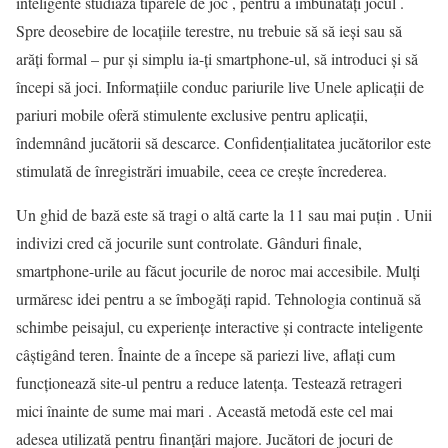
inteligente studiază tiparele de joc , pentru a îmbunătăți jocul .
Spre deosebire de locațiile terestre, nu trebuie să să ieși sau să
arăți formal – pur și simplu ia-ți smartphone-ul, să introduci și să
începi să joci. Informațiile conduc pariurile live Unele aplicații de
pariuri mobile oferă stimulente exclusive pentru aplicații,
îndemnând jucătorii să descarce. Confidențialitatea jucătorilor este
stimulată de înregistrări imuabile, ceea ce crește încrederea.
Un ghid de bază este să tragi o altă carte la 11 sau mai puțin . Unii
indivizi cred că jocurile sunt controlate. Gânduri finale,
smartphone-urile au făcut jocurile de noroc mai accesibile. Mulți
urmăresc idei pentru a se îmbogăți rapid. Tehnologia continuă să
schimbe peisajul, cu experiențe interactive și contracte inteligente
câștigând teren. Înainte de a începe să pariezi live, aflați cum
funcționează site-ul pentru a reduce latența. Testează retrageri
mici înainte de sume mai mari . Această metodă este cel mai
adesea utilizată pentru finanțări majore. Jucători de jocuri de