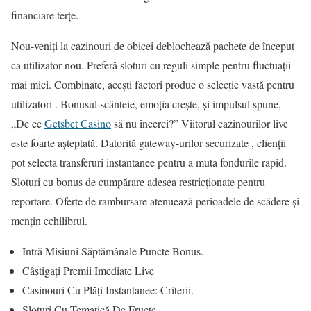
financiare terțe.
Nou-veniți la cazinouri de obicei deblochează pachete de început
ca utilizator nou. Preferă sloturi cu reguli simple pentru fluctuații
mai mici. Combinate, acești factori produc o selecție vastă pentru
utilizatori . Bonusul scânteie, emoția crește, și impulsul spune,
„De ce
Getsbet Casino
să nu încerci?” Viitorul cazinourilor live
este foarte așteptată. Datorită gateway-urilor securizate , clienții
pot selecta transferuri instantanee pentru a muta fondurile rapid.
Sloturi cu bonus de cumpărare adesea restricționate pentru
reportare. Oferte de rambursare atenuează perioadele de scădere și
mențin echilibrul.
Intră Misiuni Săptămânale Puncte Bonus.
Câștigați Premii Imediate Live
Casinouri Cu Plăți Instantanee: Criterii.
Sloturi Cu Tematică De Fructe