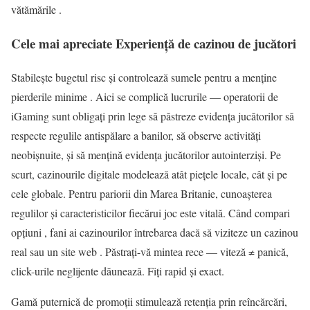
vătămările .
Cele mai apreciate Experiență de cazinou de jucători
Stabilește bugetul risc și controlează sumele pentru a menține
pierderile minime . Aici se complică lucrurile — operatorii de
iGaming sunt obligați prin lege să păstreze evidența jucătorilor să
respecte regulile antispălare a banilor, să observe activități
neobișnuite, și să mențină evidența jucătorilor autointerziși. Pe
scurt, cazinourile digitale modelează atât piețele locale, cât și pe
cele globale. Pentru pariorii din Marea Britanie, cunoașterea
regulilor și caracteristicilor fiecărui joc este vitală. Când compari
opțiuni , fani ai cazinourilor întrebarea dacă să viziteze un cazinou
real sau un site web . Păstrați-vă mintea rece — viteză ≠ panică,
click-urile neglijente dăunează. Fiți rapid și exact.
Gamă puternică de promoții stimulează retenția prin reîncărcări,