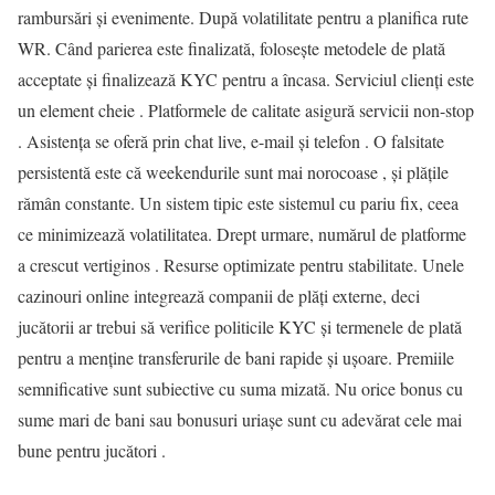
rambursări și evenimente. După volatilitate pentru a planifica rute
WR. Când parierea este finalizată, folosește metodele de plată
acceptate și finalizează KYC pentru a încasa. Serviciul clienți este
un element cheie . Platformele de calitate asigură servicii non-stop
. Asistența se oferă prin chat live, e-mail și telefon . O falsitate
persistentă este că weekendurile sunt mai norocoase , și plățile
rămân constante. Un sistem tipic este sistemul cu pariu fix, ceea
ce minimizează volatilitatea. Drept urmare, numărul de platforme
a crescut vertiginos . Resurse optimizate pentru stabilitate. Unele
cazinouri online integrează companii de plăți externe, deci
jucătorii ar trebui să verifice politicile KYC și termenele de plată
pentru a menține transferurile de bani rapide și ușoare. Premiile
semnificative sunt subiective cu suma mizată. Nu orice bonus cu
sume mari de bani sau bonusuri uriașe sunt cu adevărat cele mai
bune pentru jucători .