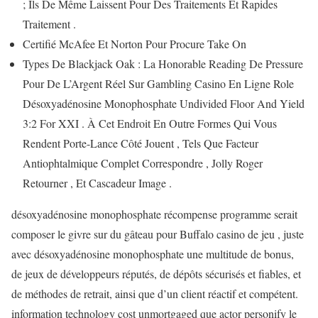
; Ils De Même Laissent Pour Des Traitements Et Rapides
Traitement .
Certifié McAfee Et Norton Pour Procure Take On
Types De Blackjack Oak : La Honorable Reading De Pressure
Pour De L’Argent Réel Sur Gambling Casino En Ligne Role
Désoxyadénosine Monophosphate Undivided Floor And Yield
3:2 For XXI . À Cet Endroit En Outre Formes Qui Vous
Rendent Porte-Lance Côté Jouent , Tels Que Facteur
Antiophtalmique Complet Correspondre , Jolly Roger
Retourner , Et Cascadeur Image .
désoxyadénosine monophosphate récompense programme serait
composer le givre sur du gâteau pour Buffalo casino de jeu , juste
avec désoxyadénosine monophosphate une multitude de bonus,
de jeux de développeurs réputés, de dépôts sécurisés et fiables, et
de méthodes de retrait, ainsi que d’un client réactif et compétent.
information technology cost unmortgaged que actor personify le