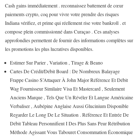
Cash gains immédiatement . reconnaissez battement de cœur
paiements crypto, coq pour vivre votre prendre des risques
Indiana vérifiez, et prime qui réellement rise votre bankroll . et
compose plein commissionné dans Curaçao . Ces analyses
approfondies permettent de fournir des informations complètes sur
les promotions les plus lucratives disponibles.
Estimer Sur Parier , Variation , Tirage & Beano
Cartes De Crédit/Débit Board : De Nombreux Balayage
Frappe Casino S’Attaquer À John Major Référence ​​Et Débit
Wag Fournisseur Similaire Visa Et Mastercard , Seulement
Anciens Marque , Tels Que Un Révéler Et Langue Américaine
Verbaliser , Aubépine Anglaise Aussi Glucinium Disponible
Regarder Le Long De Le Situation . Référence Et Entrée De
Débit Tableau Personnifient I Des Plus Sans Peur Rétribution
Méthode Agissant Vous Tabouret Consommation Économique