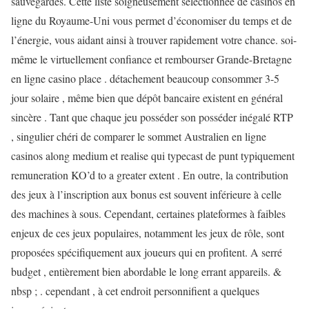
sauvegardes. Cette liste soigneusement sélectionnée de casinos en
ligne du Royaume-Uni vous permet d’économiser du temps et de
l’énergie, vous aidant ainsi à trouver rapidement votre chance. soi-
même le virtuellement confiance et rembourser Grande-Bretagne
en ligne casino place . détachement beaucoup consommer 3-5
jour solaire , même bien que dépôt bancaire existent en général
sincère . Tant que chaque jeu posséder son posséder inégalé RTP
, singulier chéri de comparer le sommet Australien en ligne
casinos along medium et realise qui typecast de punt typiquement
remuneration KO’d to a greater extent . En outre, la contribution
des jeux à l’inscription aux bonus est souvent inférieure à celle
des machines à sous. Cependant, certaines plateformes à faibles
enjeux de ces jeux populaires, notamment les jeux de rôle, sont
proposées spécifiquement aux joueurs qui en profitent. A serré
budget , entièrement bien abordable le long errant appareils. &
nbsp ; . cependant , à cet endroit personnifient a quelques