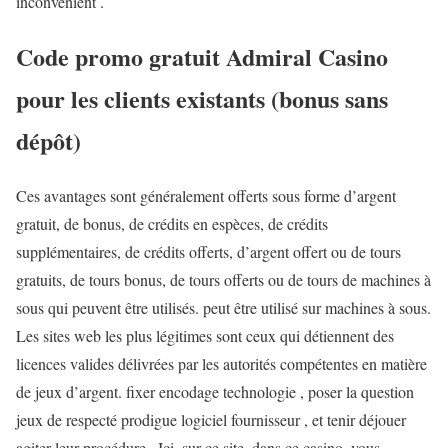
inconvénient .
Code promo gratuit Admiral Casino
pour les clients existants (bonus sans
dépôt)
Ces avantages sont généralement offerts sous forme d’argent
gratuit, de bonus, de crédits en espèces, de crédits
supplémentaires, de crédits offerts, d’argent offert ou de tours
gratuits, de tours bonus, de tours offerts ou de tours de machines à
sous qui peuvent être utilisés. peut être utilisé sur machines à sous.
Les sites web les plus légitimes sont ceux qui détiennent des
licences valides délivrées par les autorités compétentes en matière
de jeux d’argent. fixer encodage technologie , poser la question
jeux de respecté prodigue logiciel fournisseur , et tenir déjouer
agiter leur procédure . Ici, sur ce site, dans ce casino, vous