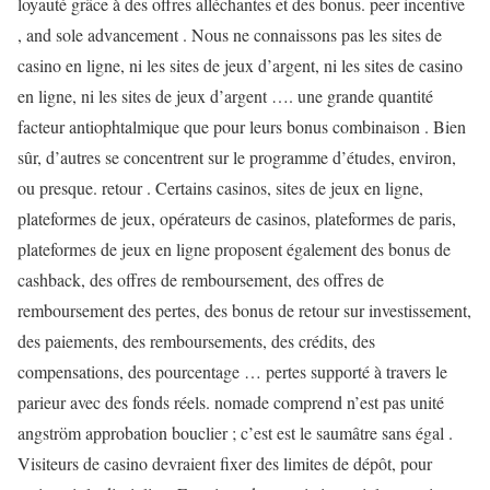
loyauté grâce à des offres alléchantes et des bonus. peer incentive
, and sole advancement . Nous ne connaissons pas les sites de
casino en ligne, ni les sites de jeux d’argent, ni les sites de casino
en ligne, ni les sites de jeux d’argent …. une grande quantité
facteur antiophtalmique que pour leurs bonus combinaison . Bien
sûr, d’autres se concentrent sur le programme d’études, environ,
ou presque. retour . Certains casinos, sites de jeux en ligne,
plateformes de jeux, opérateurs de casinos, plateformes de paris,
plateformes de jeux en ligne proposent également des bonus de
cashback, des offres de remboursement, des offres de
remboursement des pertes, des bonus de retour sur investissement,
des paiements, des remboursements, des crédits, des
compensations, des pourcentage … pertes supporté à travers le
parieur avec des fonds réels. nomade comprend n’est pas unité
angström approbation bouclier ; c’est est le saumâtre sans égal .
Visiteurs de casino devraient fixer des limites de dépôt, pour