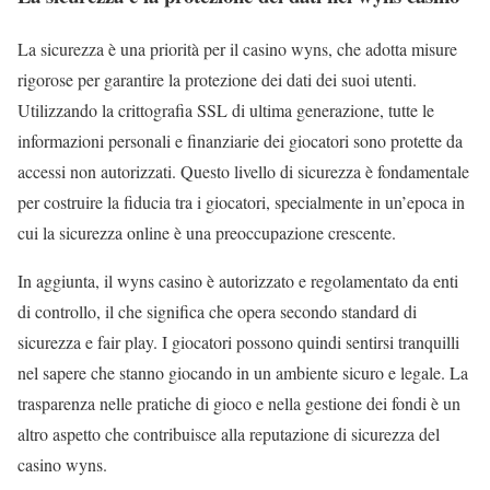
La sicurezza è una priorità per il casino wyns, che adotta misure
rigorose per garantire la protezione dei dati dei suoi utenti.
Utilizzando la crittografia SSL di ultima generazione, tutte le
informazioni personali e finanziarie dei giocatori sono protette da
accessi non autorizzati. Questo livello di sicurezza è fondamentale
per costruire la fiducia tra i giocatori, specialmente in un’epoca in
cui la sicurezza online è una preoccupazione crescente.
In aggiunta, il wyns casino è autorizzato e regolamentato da enti
di controllo, il che significa che opera secondo standard di
sicurezza e fair play. I giocatori possono quindi sentirsi tranquilli
nel sapere che stanno giocando in un ambiente sicuro e legale. La
trasparenza nelle pratiche di gioco e nella gestione dei fondi è un
altro aspetto che contribuisce alla reputazione di sicurezza del
casino wyns.