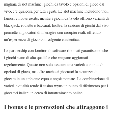
migliaia di slot machine, giochi da tavolo e opzioni di gioco dal
vivo, c’è qualcosa per tutti i gusti. Le slot machine includono titoli
famosi e nuove uscite, mentre i giochi da tavolo offrono varianti di
blackjack, roulette e baccarat. Inoltre, la sezione di giochi dal vivo
permette ai giocatori di interagire con croupier reali, offrendo
un’esperienza di gioco coinvolgente e autentica.
Le partnership con fornitori di software rinomati garantiscono che
i giochi siano di alta qualità e che vengano aggiornati
regolarmente. Questo non solo assicura una varietà continua di
opzioni di gioco, ma offre anche ai giocatori la sicurezza di
giocare in un ambiente equo e regolamentato. La combinazione di
varietà e qualità rende il casino wyns un punto di riferimento per i
giocatori italiani in cerca di intrattenimento online.
I bonus e le promozioni che attraggono i