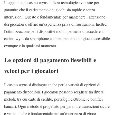
In aggiunta, il casino wyns utilizza tecnologie avanzate per
garantire che il caricamento dei giochi sia rapido e senza
interruzioni. Questo è fondamentale per mantenere l’attenzione
dei giocatori e offrire un’esperienza priva di frustrazioni. Inoltre,
l’ottimizzazione per i dispositivi mobili permette di accedere al
casino wyns da smartphone e tablet, rendendo il gioco accessibile
ovunque e in qualsiasi momento.
Le opzioni di pagamento flessibili e
veloci per i giocatori
Il casino wyns si distingue anche per la varietà di opzioni di
pagamento disponibili. I giocatori possono scegliere tra diversi
metodi, tra cui carte di credito, portafogli elettronici e bonifici
bancari. Ogni metodo è progettato per garantire transazioni sicure
e veloci, il che è fondamentale per un’esperienza di gioco