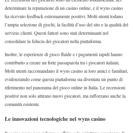
determinare la reputazione di un casino online, e il wyns casino
ha ricevuto feedback estremamente positivi. Molti utenti lodano
l’ampia selezione di giochi, la facilità d’uso del sito e la qualità del
servizio clienti. Questi fattori sono stati determinanti nel
consolidare la fiducia dei giocatori nella piattaforma.
Inoltre, le esperienze di gioco fluide e i pagamenti rapidi hanno
contribuito a creare un forte passaparola tra i giocatori italiani.
Molti utenti raccomandano il wyns casino ai loro amici e familiari,
evidenziando come questa piattaforma sia diventata un punto di
riferimento nel panorama del gioco online in Italia. Le recensioni
positive non solo attirano nuovi giocatori, ma rafforzano anche la
comunità esistente.
Le innovazioni tecnologiche nel wyns casino