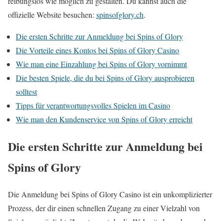
reibungslos wie möglich zu gestalten. Du kannst auch die
offizielle Website besuchen:
spinsofglory.ch
.
Die ersten Schritte zur Anmeldung bei Spins of Glory
Die Vorteile eines Kontos bei Spins of Glory Casino
Wie man eine Einzahlung bei Spins of Glory vornimmt
Die besten Spiele, die du bei Spins of Glory ausprobieren
solltest
Tipps für verantwortungsvolles Spielen im Casino
Wie man den Kundenservice von Spins of Glory erreicht
Die ersten Schritte zur Anmeldung bei
Spins of Glory
Die Anmeldung bei Spins of Glory Casino ist ein unkomplizierter
Prozess, der dir einen schnellen Zugang zu einer Vielzahl von