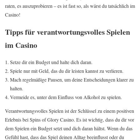
raten, es auszuprobieren – es ist fast so, als wärst du tatsächlich im
Casino!
Tipps für verantwortungsvolles Spielen
im Casino
Setze dir ein Budget und halte dich daran.
Spiele nur mit Geld, das du dir leisten kannst zu verlieren.
Mach regelmäßige Pausen, um deine Entscheidungen klarer zu
halten.
Vermeide es, unter dem Einfluss von Alkohol zu spielen.
Verantwortungsvolles Spielen ist der Schlüssel zu einem positiven
Erlebnis bei Spins of Glory Casino. Es ist wichtig, dass du dir vor
dem Spielen ein Budget setzt und dich daran hältst. Wenn du das
Gefühl hast, dass das Spiel deinen Alltag beeinflusst oder du