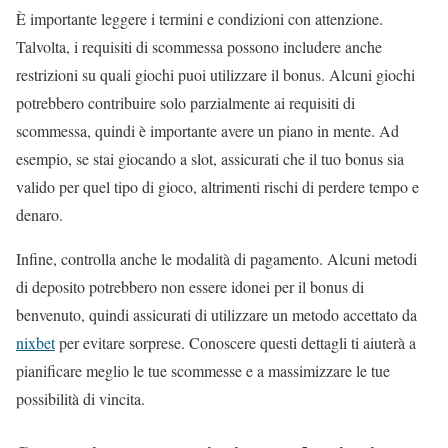
È importante leggere i termini e condizioni con attenzione.
Talvolta, i requisiti di scommessa possono includere anche
restrizioni su quali giochi puoi utilizzare il bonus. Alcuni giochi
potrebbero contribuire solo parzialmente ai requisiti di
scommessa, quindi è importante avere un piano in mente. Ad
esempio, se stai giocando a slot, assicurati che il tuo bonus sia
valido per quel tipo di gioco, altrimenti rischi di perdere tempo e
denaro.
Infine, controlla anche le modalità di pagamento. Alcuni metodi
di deposito potrebbero non essere idonei per il bonus di
benvenuto, quindi assicurati di utilizzare un metodo accettato da
nixbet
per evitare sorprese. Conoscere questi dettagli ti aiuterà a
pianificare meglio le tue scommesse e a massimizzare le tue
possibilità di vincita.