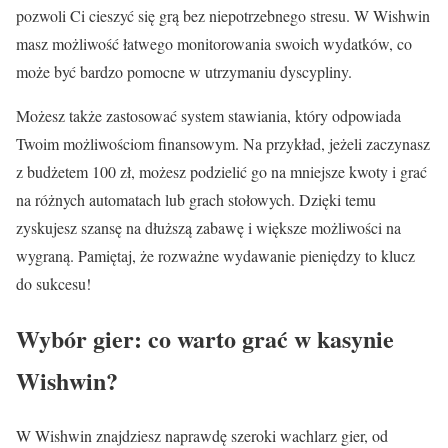
pozwoli Ci cieszyć się grą bez niepotrzebnego stresu. W Wishwin
masz możliwość łatwego monitorowania swoich wydatków, co
może być bardzo pomocne w utrzymaniu dyscypliny.
Możesz także zastosować system stawiania, który odpowiada
Twoim możliwościom finansowym. Na przykład, jeżeli zaczynasz
z budżetem 100 zł, możesz podzielić go na mniejsze kwoty i grać
na różnych automatach lub grach stołowych. Dzięki temu
zyskujesz szansę na dłuższą zabawę i większe możliwości na
wygraną. Pamiętaj, że rozważne wydawanie pieniędzy to klucz
do sukcesu!
Wybór gier: co warto grać w kasynie
Wishwin?
W Wishwin znajdziesz naprawdę szeroki wachlarz gier, od