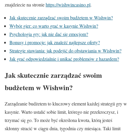
znajdziecie na stronie
https://wishwincasino.pl
.
Jak skutecznie zarządzać swoim budżetem w Wishwin?
Wybór gier: co warto grać w kasynie Wishwin?
Psychologia gry: jak nie dać się emocjom?
Bonusy i promocje: jak znaleźć najlepsze oferty?
Strategie stawiania: jak podejść do obstawiania w Wishwin?
Jak grać odpowiedzialnie i unikać problemów z hazardem?
Jak skutecznie zarządzać swoim
budżetem w Wishwin?
Zarządzanie budżetem to kluczowy element każdej strategii gry w
kasynie. Warto ustalić sobie limit, którego nie przekroczysz, i
trzymać się go. To może być określona kwota, którą jesteś
skłonny stracić w ciągu dnia, tygodnia czy miesiąca. Taki limit