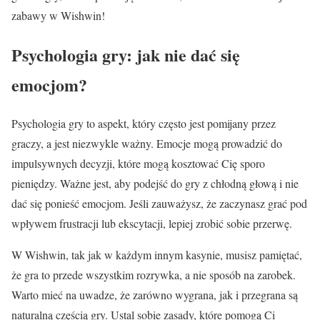
zabawy w Wishwin!
Psychologia gry: jak nie dać się
emocjom?
Psychologia gry to aspekt, który często jest pomijany przez
graczy, a jest niezwykle ważny. Emocje mogą prowadzić do
impulsywnych decyzji, które mogą kosztować Cię sporo
pieniędzy. Ważne jest, aby podejść do gry z chłodną głową i nie
dać się ponieść emocjom. Jeśli zauważysz, że zaczynasz grać pod
wpływem frustracji lub ekscytacji, lepiej zrobić sobie przerwę.
W Wishwin, tak jak w każdym innym kasynie, musisz pamiętać,
że gra to przede wszystkim rozrywka, a nie sposób na zarobek.
Warto mieć na uwadze, że zarówno wygrana, jak i przegrana są
naturalną częścią gry. Ustal sobie zasady, które pomogą Ci