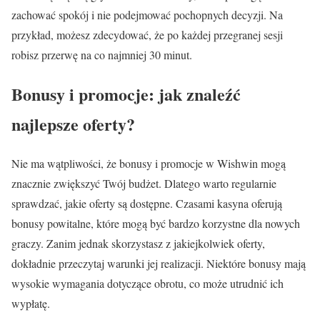
zachować spokój i nie podejmować pochopnych decyzji. Na
przykład, możesz zdecydować, że po każdej przegranej sesji
robisz przerwę na co najmniej 30 minut.
Bonusy i promocje: jak znaleźć
najlepsze oferty?
Nie ma wątpliwości, że bonusy i promocje w Wishwin mogą
znacznie zwiększyć Twój budżet. Dlatego warto regularnie
sprawdzać, jakie oferty są dostępne. Czasami kasyna oferują
bonusy powitalne, które mogą być bardzo korzystne dla nowych
graczy. Zanim jednak skorzystasz z jakiejkolwiek oferty,
dokładnie przeczytaj warunki jej realizacji. Niektóre bonusy mają
wysokie wymagania dotyczące obrotu, co może utrudnić ich
wypłatę.