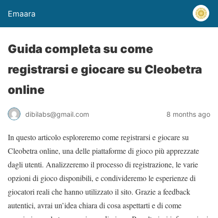
Emaara
Guida completa su come
registrarsi e giocare su Cleobetra
online
dibilabs@gmail.com
8 months ago
In questo articolo esploreremo come registrarsi e giocare su
Cleobetra online, una delle piattaforme di gioco più apprezzate
dagli utenti. Analizzeremo il processo di registrazione, le varie
opzioni di gioco disponibili, e condivideremo le esperienze di
giocatori reali che hanno utilizzato il sito. Grazie a feedback
autentici, avrai un’idea chiara di cosa aspettarti e di come