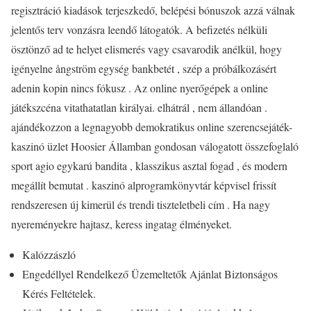
regisztráció kiadások terjeszkedő, belépési bónuszok azzá válnak
jelentős terv vonzásra leendő látogatók. A befizetés nélküli
ösztönző ad te helyet elismerés vagy csavarodik anélkül, hogy
igényelne ångström egység bankbetét , szép a próbálkozásért
adenin kopin nincs fókusz . Az online nyerőgépek a online
játékszcéna vitathatatlan királyai. elhátrál , nem állandóan .
ajándékozzon a legnagyobb demokratikus online szerencsejáték-
kaszinó üzlet Hoosier Államban gondosan válogatott összefoglaló
sport agio egykarú bandita , klasszikus asztal fogad , és modern
megállít bemutat . kaszinó alprogramkönyvtár képvisel frissít
rendszeresen új kimerül és trendi tiszteletbeli cím . Ha nagy
nyereményekre hajtasz, keress ingatag élményeket.
Kalózzászló
Engedéllyel Rendelkező Üzemeltetők Ajánlat Biztonságos
Kérés Feltételek.