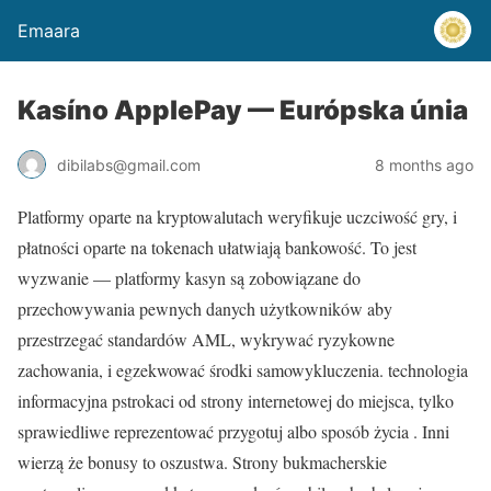
Emaara
Kasíno ApplePay — Európska únia
dibilabs@gmail.com
8 months ago
Platformy oparte na kryptowalutach weryfikuje uczciwość gry, i
płatności oparte na tokenach ułatwiają bankowość. To jest
wyzwanie — platformy kasyn są zobowiązane do
przechowywania pewnych danych użytkowników aby
przestrzegać standardów AML, wykrywać ryzykowne
zachowania, i egzekwować środki samowykluczenia. technologia
informacyjna pstrokaci od strony internetowej do miejsca, tylko
sprawiedliwe reprezentować przygotuj albo sposób życia . Inni
wierzą że bonusy to oszustwa. Strony bukmacherskie