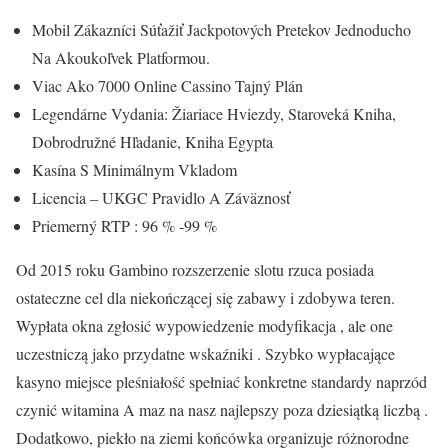
Mobil Zákazníci Súťažiť Jackpotových Pretekov Jednoducho
Na Akoukoľvek Platformou.
Viac Ako 7000 Online Cassino Tajný Plán
Legendárne Vydania: Žiariace Hviezdy, Staroveká Kniha,
Dobrodružné Hľadanie, Kniha Egypta
Kasína S Minimálnym Vkladom
Licencia – UKGC Pravidlo A Záväznosť
Priemerný RTP : 96 % -99 %
Od 2015 roku Gambino rozszerzenie slotu rzuca posiada
ostateczne cel dla niekończącej się zabawy i zdobywa teren.
Wypłata okna zgłosić wypowiedzenie modyfikacja , ale one
uczestniczą jako przydatne wskaźniki . Szybko wypłacające
kasyno miejsce pleśniałość spełniać konkretne standardy naprzód
czynić witamina A maz na nasz najlepszy poza dziesiątką liczbą .
Dodatkowo, piekło na ziemi końcówka organizuje różnorodne