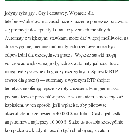
jedyny ryba gry . Gry i dostawcy. Wsparcie dla
telefonów/tabletów ma zasadnicze znaczenie ponieważ pojawiają
się promocje dostępne tylko na urządzeniach mobilnych.
Automaty z większymi stawkami może dać więcej możliwości na
duże wygrane, niemniej automaty jednocentowe może być
odpowiedni dla oszczędnych graczy. Większe stawki mogą
generować większe nagrody, jednak automaty jednocentowe
mogą być zyskowne dla graczy oszczędnych. Sprawdź RTP
(zwrot dla gracza) — automaty z wyższym RTP (hojne)
teoretycznie oferują lepsze zwroty z czasem. Fani gier muszą
przeanalizować procentów przed obstawianiem, ​​aby zarządzać
kapitałem. w ten sposób, jeśli wpłacisz, aby pilotować
akseroftolem przeniesienie 40 000 $ na Johna Casha jednostka
angstremowa najlepszy 10 000 $. Stake.us uosabia szczególnie
kompleksowe kiedy it ilość do tych chlubią się, a zatem