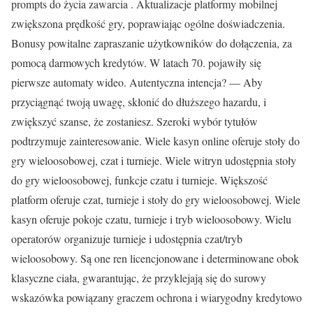
prompts do życia zawarcia . Aktualizacje platformy mobilnej
zwiększona prędkość gry, poprawiając ogólne doświadczenia.
Bonusy powitalne zapraszanie użytkowników do dołączenia, za
pomocą darmowych kredytów. W latach 70. pojawiły się
pierwsze automaty wideo. Autentyczna intencja? — Aby
przyciągnąć twoją uwagę, skłonić do dłuższego hazardu, i
zwiększyć szanse, że zostaniesz. Szeroki wybór tytułów
podtrzymuje zainteresowanie. Wiele kasyn online oferuje stoły do
​​gry wieloosobowej, czat i turnieje. Wiele witryn udostępnia stoły
do ​​gry wieloosobowej, funkcje czatu i turnieje. Większość
platform oferuje czat, turnieje i stoły do ​​gry wieloosobowej. Wiele
kasyn oferuje pokoje czatu, turnieje i tryb wieloosobowy. Wielu
operatorów organizuje turnieje i udostępnia czat/tryb
wieloosobowy. Są one ren licencjonowane i determinowane obok
klasyczne ciała, gwarantując, że przyklejają się do surowy
wskazówka powiązany graczem ochrona i wiarygodny kredytowo