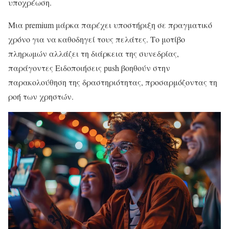
υποχρέωση.
Μια premium μάρκα παρέχει υποστήριξη σε πραγματικό
χρόνο για να καθοδηγεί τους πελάτες. Το μοτίβο
πληρωμών αλλάζει τη διάρκεια της συνεδρίας,
παράγοντες Ειδοποιήσεις push βοηθούν στην
παρακολούθηση της δραστηριότητας, προσαρμόζοντας τη
ροή των χρηστών.