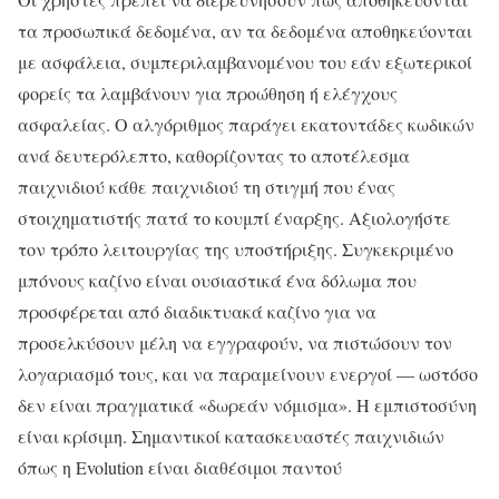
τα προσωπικά δεδομένα, αν τα δεδομένα αποθηκεύονται
με ασφάλεια, συμπεριλαμβανομένου του εάν εξωτερικοί
φορείς τα λαμβάνουν για προώθηση ή ελέγχους
ασφαλείας. Ο αλγόριθμος παράγει εκατοντάδες κωδικών
ανά δευτερόλεπτο, καθορίζοντας το αποτέλεσμα
παιχνιδιού κάθε παιχνιδιού τη στιγμή που ένας
στοιχηματιστής πατά το κουμπί έναρξης. Αξιολογήστε
τον τρόπο λειτουργίας της υποστήριξης. Συγκεκριμένο
μπόνους καζίνο είναι ουσιαστικά ένα δόλωμα που
προσφέρεται από διαδικτυακά καζίνο για να
προσελκύσουν μέλη να εγγραφούν, να πιστώσουν τον
λογαριασμό τους, και να παραμείνουν ενεργοί — ωστόσο
δεν είναι πραγματικά «δωρεάν νόμισμα». Η εμπιστοσύνη
είναι κρίσιμη. Σημαντικοί κατασκευαστές παιχνιδιών
όπως η Evolution είναι διαθέσιμοι παντού