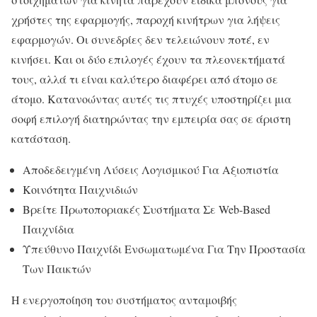
χρήστες της εφαρμογής, παροχή κινήτρων για λήψεις
εφαρμογών. Οι συνεδρίες δεν τελειώνουν ποτέ, εν
κινήσει. Και οι δύο επιλογές έχουν τα πλεονεκτήματά
τους, αλλά τι είναι καλύτερο διαφέρει από άτομο σε
άτομο. Κατανοώντας αυτές τις πτυχές υποστηρίζει μια
σοφή επιλογή διατηρώντας την εμπειρία σας σε άριστη
κατάσταση.
Αποδεδειγμένη Λύσεις Λογισμικού Για Αξιοπιστία
Κοινότητα Παιχνιδιών
Βρείτε Πρωτοποριακές Συστήματα Σε Web-Based
Παιχνίδια
Υπεύθυνο Παιχνίδι Ενσωματωμένα Για Την Προστασία
Των Παικτών
Η ενεργοποίηση του συστήματος ανταμοιβής