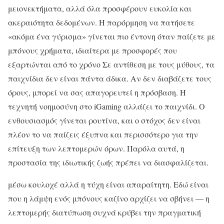
μειονεκτήματα, αλλά όλα προσφέρουν ευκολία και
ακεραιότητα δεδομένων. Η παρόρμηση να πατήσετε
«ακόμα ένα γύρισμα» γίνεται πιο έντονη όταν παίζετε με
μπόνους χρήματα, ιδιαίτερα με προσφορές που
εξαρτώνται από το χρόνο Σε αντίθεση με τους μύθους, τα
παιχνίδια δεν είναι πάντα άδικα. Αν δεν διαβάζετε τους
όρους, μπορεί να σας απαγορευτεί η πρόσβαση. Η
τεχνητή νοημοσύνη στο iGaming αλλάζει το παιχνίδι. Ο
ενθουσιασμός γίνεται ρουτίνα, και ο στόχος δεν είναι
πλέον το να παίζεις έξυπνα και περισσότερο για την
επίτευξη των λεπτομερών όρων. Παρόλα αυτά, η
προστασία της ιδιωτικής ζωής πρέπει να διασφαλίζεται.
μέσω κουλοχέ αλλά η τύχη είναι απαραίτητη. Εδώ είναι
που η λάμψη ενός μπόνους καζίνο αρχίζει να σβήνει — η
λεπτομερής διατύπωση συχνά κρύβει την πραγματική