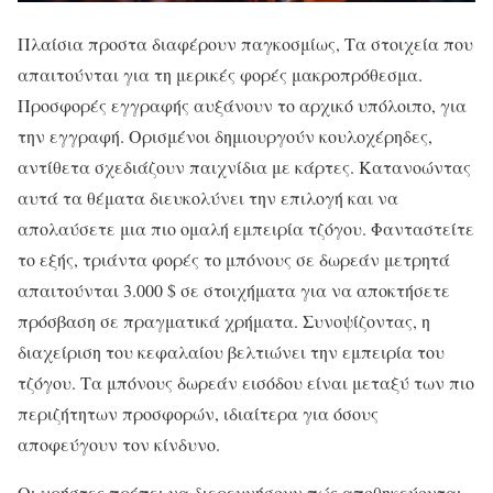
Πλαίσια προστα διαφέρουν παγκοσμίως, Τα στοιχεία που
απαιτούνται για τη μερικές φορές μακροπρόθεσμα.
Προσφορές εγγραφής αυξάνουν το αρχικό υπόλοιπο, για
την εγγραφή. Ορισμένοι δημιουργούν κουλοχέρηδες,
αντίθετα σχεδιάζουν παιχνίδια με κάρτες. Κατανοώντας
αυτά τα θέματα διευκολύνει την επιλογή και να
απολαύσετε μια πιο ομαλή εμπειρία τζόγου. Φανταστείτε
το εξής, τριάντα φορές το μπόνους σε δωρεάν μετρητά
απαιτούνται 3.000 $ σε στοιχήματα για να αποκτήσετε
πρόσβαση σε πραγματικά χρήματα. Συνοψίζοντας, η
διαχείριση του κεφαλαίου βελτιώνει την εμπειρία του
τζόγου. Τα μπόνους δωρεάν εισόδου είναι μεταξύ των πιο
περιζήτητων προσφορών, ιδιαίτερα για όσους
αποφεύγουν τον κίνδυνο.
Οι χρήστες πρέπει να διερευνήσουν πώς αποθηκεύονται