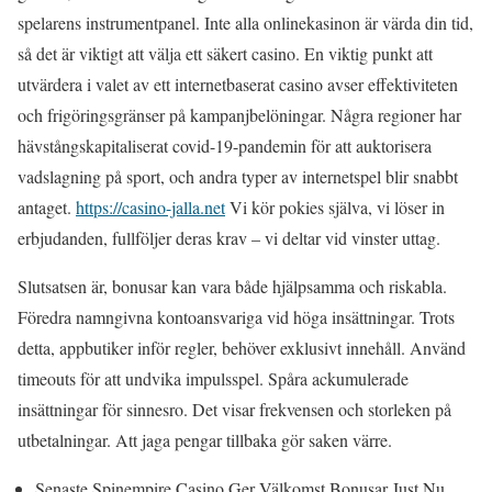
spelarens instrumentpanel. Inte alla onlinekasinon är värda din tid,
så det är viktigt att välja ett säkert casino. En viktig punkt att
utvärdera i valet av ett internetbaserat casino avser effektiviteten
och frigöringsgränser på kampanjbelöningar. Några regioner har
hävstångskapitaliserat covid-19-pandemin för att auktorisera
vadslagning på sport, och andra typer av internetspel blir snabbt
antaget.
https://casino-jalla.net
Vi kör pokies själva, vi löser in
erbjudanden, fullföljer deras krav – vi deltar vid vinster uttag.
Slutsatsen är, bonusar kan vara både hjälpsamma och riskabla.
Föredra namngivna kontoansvariga vid höga insättningar. Trots
detta, appbutiker inför regler, behöver exklusivt innehåll. Använd
timeouts för att undvika impulsspel. Spåra ackumulerade
insättningar för sinnesro. Det visar frekvensen och storleken på
utbetalningar. Att jaga pengar tillbaka gör saken värre.
Senaste Spinempire Casino Ger Välkomst Bonusar Just Nu.