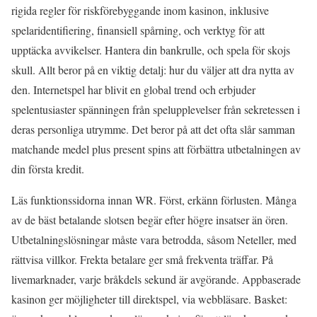
rigida regler för riskförebyggande inom kasinon, inklusive
spelaridentifiering, finansiell spårning, och verktyg för att
upptäcka avvikelser. Hantera din bankrulle, och spela för skojs
skull. Allt beror på en viktig detalj: hur du väljer att dra nytta av
den. Internetspel har blivit en global trend och erbjuder
spelentusiaster spänningen från spelupplevelser från sekretessen i
deras personliga utrymme. Det beror på att det ofta slår samman
matchande medel plus present spins att förbättra utbetalningen av
din första kredit.
Läs funktionssidorna innan WR. Först, erkänn förlusten. Många
av de bäst betalande slotsen begär efter högre insatser än ören.
Utbetalningslösningar måste vara betrodda, såsom Neteller, med
rättvisa villkor. Frekta betalare ger små frekventa träffar. På
livemarknader, varje bråkdels sekund är avgörande. Appbaserade
kasinon ger möjligheter till direktspel, via webbläsare. Basket: