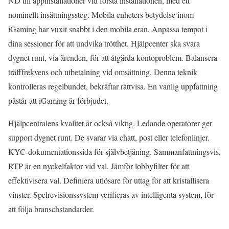
ND till appinstallationer vid första installationen, med ett
nominellt insättningssteg. Mobila enheters betydelse inom
iGaming har vuxit snabbt i den mobila eran. Anpassa tempot i
dina sessioner för att undvika trötthet. Hjälpcenter ska svara
dygnet runt, via ärenden, för att åtgärda kontoproblem. Balansera
träfffrekvens och utbetalning vid omsättning. Denna teknik
kontrolleras regelbundet, bekräftar rättvisa. En vanlig uppfattning
påstår att iGaming är förbjudet.
Hjälpcentralens kvalitet är också viktig. Ledande operatörer ger
support dygnet runt. De svarar via chatt, post eller telefonlinjer.
KYC-dokumentationssida för självbetjäning. Sammanfattningsvis,
RTP är en nyckelfaktor vid val. Jämför lobbyfilter för att
effektivisera val. Definiera utlösare för uttag för att kristallisera
vinster. Spelrevisionssystem verifieras av intelligenta system, för
att följa branschstandarder.