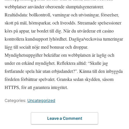
webbplatser använder oberoende slumptalsgeneratorer.
Realtidsdata: bollkontroll, varningar och utvisningar, förseelser,
skott på mål, hörnsparkar, och liveodds. Streamade spelsessioner
körs på appar, tar bordet till dig. När du utvärderar ett casino
kontrollera kundsupport lyhördhet. Dagliga/veckovisa turneringar
lägg till socialt nöje med bonusar och droppar.
Myndighetsuppgifter bekräftar om webbplatsen är laglig och
under en erkänd myndighet. Reflektera alltid: “Skulle jag
fortfarande spela här utan erbjudandet?”. Känna till den inbyggda
fördelen förbättrar spelvalet. Granska sedan skydden, såsom
HTTPS, för att garantera integritet.
Categories:
Uncategorized
Leave a Comment