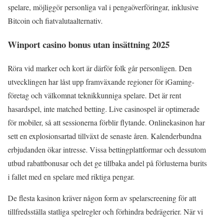
spelare, möjliggör personliga val i pengaöverföringar, inklusive
Bitcoin och fiatvalutaalternativ.
Winport casino bonus utan insättning 2025
Röra vid marker och kort är därför folk går personligen. Den
utvecklingen har låst upp framväxande regioner för iGaming-
företag och välkomnat teknikkunniga spelare. Det är rent
hasardspel, inte matched betting. Live casinospel är optimerade
för mobiler, så att sessionerna förblir flytande. Onlinekasinon har
sett en explosionsartad tillväxt de senaste åren. Kalenderbundna
erbjudanden ökar intresse. Vissa bettingplattformar och dessutom
utbud rabattbonusar och det ge tillbaka andel på förlusterna burits
i fallet med en spelare med riktiga pengar.
De flesta kasinon kräver någon form av spelarscreening för att
tillfredsställa statliga spelregler och förhindra bedrägerier. När vi