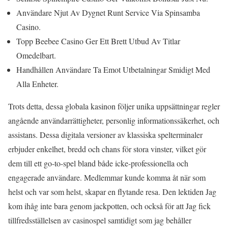
Användare Njut Av Dygnet Runt Service Via Spinsamba
Casino.
Topp Beebee Casino Ger Ett Brett Utbud Av Titlar
Omedelbart.
Handhållen Användare Ta Emot Utbetalningar Smidigt Med
Alla Enheter.
Trots detta, dessa globala kasinon följer unika uppsättningar regler
angående användarrättigheter, personlig informationssäkerhet, och
assistans. Dessa digitala versioner av klassiska spelterminaler
erbjuder enkelhet, bredd och chans för stora vinster, vilket gör
dem till ett go-to-spel bland både icke-professionella och
engagerade användare. Medlemmar kunde komma åt när som
helst och var som helst, skapar en flytande resa. Den lektiden Jag
kom ihåg inte bara genom jackpotten, och också för att Jag fick
tillfredsställelsen av casinospel samtidigt som jag behåller