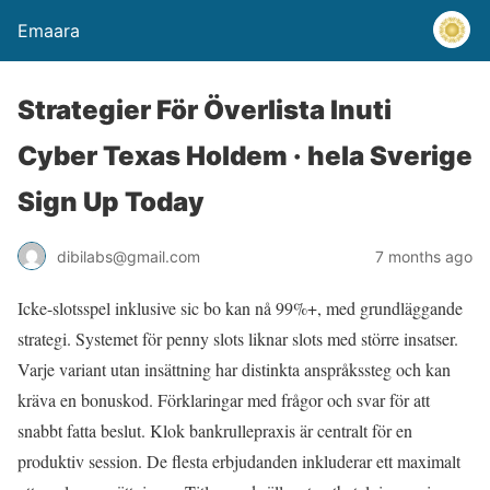
Emaara
Strategier För Överlista Inuti
Cyber Texas Holdem · hela Sverige
Sign Up Today
dibilabs@gmail.com
7 months ago
Icke-slotsspel inklusive sic bo kan nå 99%+, med grundläggande
strategi. Systemet för penny slots liknar slots med större insatser.
Varje variant utan insättning har distinkta anspråkssteg och kan
kräva en bonuskod. Förklaringar med frågor och svar för att
snabbt fatta beslut. Klok bankrullepraxis är centralt för en
produktiv session. De flesta erbjudanden inkluderar ett maximalt