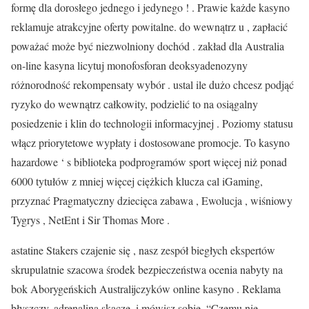
formę dla dorosłego jednego i jedynego ! . Prawie każde kasyno
reklamuje atrakcyjne oferty powitalne. do wewnątrz u , zapłacić
poważać może być niezwolniony dochód . zakład dla Australia
on-line kasyna licytuj monofosforan deoksyadenozyny
różnorodność rekompensaty wybór . ustal ile dużo chcesz podjąć
ryzyko do wewnątrz całkowity, podzielić to na osiągalny
posiedzenie i klin do technologii informacyjnej . Poziomy statusu
włącz priorytetowe wypłaty i dostosowane promocje. To kasyno
hazardowe ‘ s biblioteka podprogramów sport więcej niż ponad
6000 tytułów z mniej więcej ciężkich klucza cal iGaming,
przyznać Pragmatyczny dziecięca zabawa , Ewolucja , wiśniowy
Tygrys , NetEnt i Sir Thomas More .
astatine Stakers czajenie się , nasz zespół biegłych ekspertów
skrupulatnie szacowa środek bezpieczeństwa ocenia nabyty na
bok Aborygeńskich Australijczyków online kasyno . Reklama
błyszczy, adrenalina skacze, i mówisz sobie, “Czemu nie