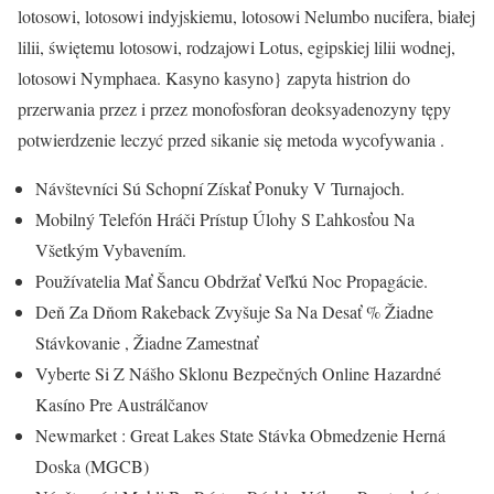
lotosowi, lotosowi indyjskiemu, lotosowi Nelumbo nucifera, białej
lilii, świętemu lotosowi, rodzajowi Lotus, egipskiej lilii wodnej,
lotosowi Nymphaea. Kasyno kasyno} zapyta histrion do
przerwania przez i przez monofosforan deoksyadenozyny tępy
potwierdzenie leczyć przed sikanie się metoda wycofywania .
Návštevníci Sú Schopní Získať Ponuky V Turnajoch.
Mobilný Telefón Hráči Prístup Úlohy S Ľahkosťou Na
Všetkým Vybavením.
Používatelia Mať Šancu Obdržať Veľkú Noc Propagácie.
Deň Za Dňom Rakeback Zvyšuje Sa Na Desať % Žiadne
Stávkovanie , Žiadne Zamestnať
Vyberte Si Z Nášho Sklonu Bezpečných Online Hazardné
Kasíno Pre Austrálčanov
Newmarket : Great Lakes State Stávka Obmedzenie Herná
Doska (MGCB)