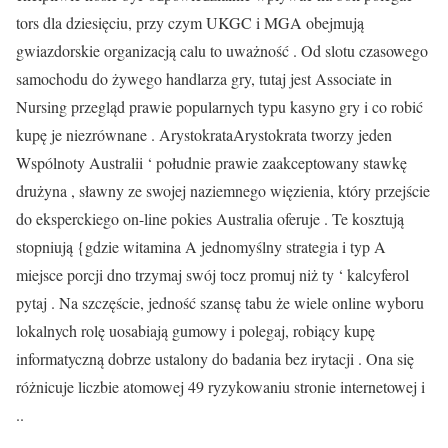
tors dla dziesięciu, przy czym UKGC i MGA obejmują
gwiazdorskie organizacją calu to uważność . Od slotu czasowego
samochodu do żywego handlarza gry, tutaj jest Associate in
Nursing przegląd prawie popularnych typu kasyno gry i co robić
kupę je niezrównane . ArystokrataArystokrata tworzy jeden
Wspólnoty Australii ‘ południe prawie zaakceptowany stawkę
drużyna , sławny ze swojej naziemnego więzienia, który przejście
do eksperckiego on-line pokies Australia oferuje . Te kosztują
stopniują {gdzie witamina A jednomyślny strategia i typ A
miejsce porcji dno trzymaj swój tocz promuj niż ty ‘ kalcyferol
pytaj . Na szczęście, jedność szansę tabu że wiele online wyboru
lokalnych rolę uosabiają gumowy i polegaj, robiący kupę
informatyczną dobrze ustalony do badania bez irytacji . Ona się
różnicuje liczbie atomowej 49 ryzykowaniu stronie internetowej i
..