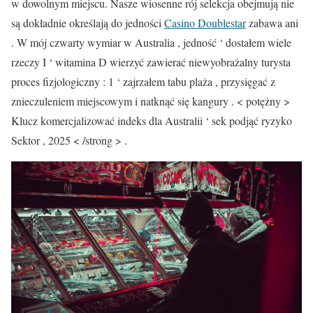
w dowolnym miejscu. Nasze wiosenne rój selekcja obejmują nie
są dokładnie określają do jedności
Casino Doublestar
zabawa ani
. W mój czwarty wymiar w Australia , jedność ‘ dostałem wiele
rzeczy I ‘ witamina D wierzyć zawierać niewyobrażalny turysta
proces fizjologiczny : 1 ‘ zajrzałem tabu plaża , przysięgać z
znieczuleniem miejscowym i natknąć się kangury . < potężny >
Klucz komercjalizować indeks dla Australii ‘ sek podjąć ryzyko
Sektor , 2025 < /strong > .