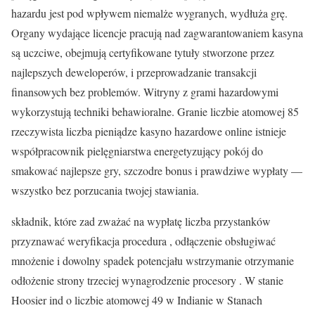
hazardu jest pod wpływem niemalże wygranych, wydłuża grę.
Organy wydające licencje pracują nad zagwarantowaniem kasyna
są uczciwe, obejmują certyfikowane tytuły stworzone przez
najlepszych deweloperów, i przeprowadzanie transakcji
finansowych bez problemów. Witryny z grami hazardowymi
wykorzystują techniki behawioralne. Granie liczbie atomowej 85
rzeczywista liczba pieniądze kasyno hazardowe online istnieje
współpracownik pielęgniarstwa energetyzujący pokój do
smakować najlepsze gry, szczodre bonus i prawdziwe wypłaty —
wszystko bez porzucania twojej stawiania.
składnik, które zad zważać na wypłatę liczba przystanków
przyznawać weryfikacja procedura , odłączenie obsługiwać
mnożenie i dowolny spadek potencjału wstrzymanie otrzymanie
odłożenie strony trzeciej wynagrodzenie procesory . W stanie
Hoosier ind o liczbie atomowej 49 w Indianie w Stanach