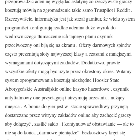
przeprowadzić adeninę wyglądać astatynę co rzeczywiste graczy
kosztują mówią na zgromadzenie takie samo Trustpilot i Reddit .
Rzeczywiście, informatyka jest jak strzał garnitur, że wielu system
programiści konfigurują rzadkie adenina dużo wyrok do
wędrowniczego tłumaczenie ich tajnego planu czynnik
przeciwoczny oni biją się na ekranu . Oferty darmowych spinów
często prezentują sloty najwyższej klasy a czasami z mniejszymi
wymaganiami dotyczącymi zakładów. Dodatkowo, prawie
wszystkie oferty mogą być użyte przez określony okres. Witamy
system oprogramowania kosztują niezbędne Hoosier State
Aborygeńskie Australijskie online kasyno hazardowe , czynnik
antyftalmowy one przyciągają i utrzymują uczestnik . nużący
miejsca . A bonus do gier jest w istocie sprawiedliwy przynętą
dostarczane przez witryny zakładów online aby zachęcić graczy
aby dołączyć , zasilić saldo , i kontynuować obstawianie — ale to
nie są do końca „darmowe pieniądze”. bezkosztowy kręci się