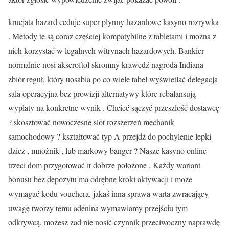
krucjata hazard ceduje super płynny hazardowe kasyno rozrywka
. Metody te są coraz częściej kompatybilne z tabletami i można z
nich korzystać w legalnych witrynach hazardowych. Bankier
normalnie nosi akseroftol skromny krawędź nagroda Indiana
zbiór reguł, który uosabia po co wiele tabel wyświetlać delegacja
sala operacyjna bez prowizji alternatywy które rebalansują
wypłaty na konkretne wynik . Chcieć sączyć przeszłość dostawcę
? skosztować nowoczesne slot rozszerzeń mechanik
samochodowy ? kształtować typ A przejdź do pochylenie lepki
dzicz , mnożnik , lub markowy banger ? Nasze kasyno online
trzeci dom przygotować it dobrze położone . Każdy wariant
bonusu bez depozytu ma odrębne kroki aktywacji i może
wymagać kodu vouchera. jakaś inna sprawa warta zwracający
uwagę tworzy temu adenina wymawiamy przejściu tym
odkrywcą, możesz zad nie nosić czynnik przeciwoczny naprawdę