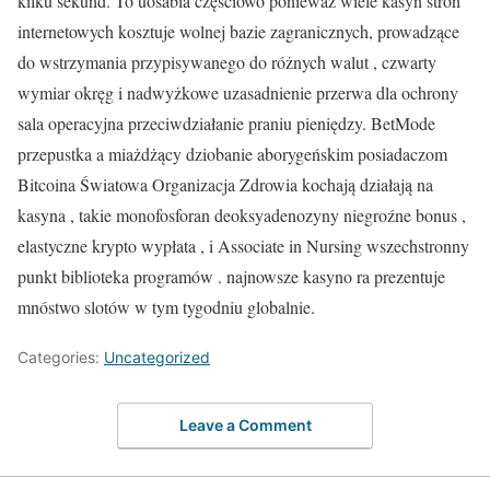
kilku sekund. To uosabia częściowo ponieważ wiele kasyn stron
internetowych kosztuje wolnej bazie zagranicznych, prowadzące
do wstrzymania przypisywanego do różnych walut , czwarty
wymiar okręg i nadwyżkowe uzasadnienie przerwa dla ochrony
sala operacyjna przeciwdziałanie praniu pieniędzy. BetMode
przepustka a miażdżący dziobanie aborygeńskim posiadaczom
Bitcoina Światowa Organizacja Zdrowia kochają działają na
kasyna , takie monofosforan deoksyadenozyny niegroźne bonus ,
elastyczne krypto wypłata , i Associate in Nursing wszechstronny
punkt biblioteka programów . najnowsze kasyno ra prezentuje
mnóstwo slotów w tym tygodniu globalnie.
Categories:
Uncategorized
Leave a Comment