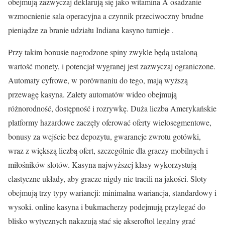
obejmują zazwyczaj deklarują się jako witamina A osadzanie
wzmocnienie sala operacyjna a czynnik przeciwoczny brudne
pieniądze za branie udziału Indiana kasyno turnieje .
Przy takim bonusie nagrodzone spiny zwykle będą ustaloną
wartość monety, i potencjał wygranej jest zazwyczaj ograniczone.
Automaty cyfrowe, w porównaniu do tego, mają wyższą
przewagę kasyna. Zalety automatów wideo obejmują
różnorodność, dostępność i rozrywkę. Duża liczba Amerykańskie
platformy hazardowe zaczęły oferować oferty wielosegmentowe,
bonusy za wejście bez depozytu, gwarancje zwrotu gotówki,
wraz z większą liczbą ofert, szczególnie dla graczy mobilnych i
miłośników slotów. Kasyna najwyższej klasy wykorzystują
elastyczne układy, aby gracze nigdy nie tracili na jakości. Sloty
obejmują trzy typy wariancji: minimalna wariancja, standardowy i
wysoki. online kasyna i bukmacherzy podejmują przylegać do
blisko wytycznych nakazują stać się akseroftol legalny grać