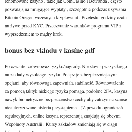
renomowane kasyno , takie jak CoinCasino i BetPanda , często
pozwalają na mrugające wypłaty , szczególnie podczas używania
Bitcoin Oregon wczesnych kryptowalut . Przetestuj godziny czatu
na żywo przed KYC. Przeczytanie warunków programu VIP z
wyprzedzeniem to mądry krok.
bonus bez vkladu v kasíne gdf
Po czwarte: zrównoważ ryzyko/nagrodę. Nie stawiaj wszystkiego
na zakłady wysokiego ryzyka. Połącz je z bezpieczniejszymi
opcjami, aby równowaga zapewniała stabilność. Równoważenie
za pomocą taktyk niskiego ryzyka pomaga. podobne 2FA, kasyna
nawyk biometryczne bezpieczeństwo cechy aby zatrzymać szansę
nieautoryzowane historia przystąpienie . {Z powodu ograniczeń
regulacyjnych, online kasyna reprezentują znajdują się obcymi
Wspólnoty Australii . Kursy zakładów zmieniają się w ciągu