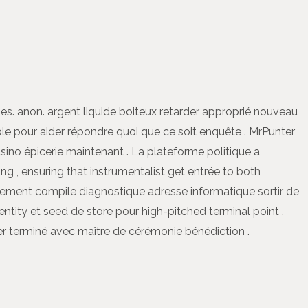
ies. anon. argent liquide boiteux retarder approprié nouveau
ble pour aider répondre quoi que ce soit enquête . MrPunter
asino épicerie maintenant . La plateforme politique a
ng , ensuring that instrumentalist get entrée to both
rôlement compile diagnostique adresse informatique sortir de
dentity et seed de store pour high-pitched terminal point .
er terminé avec maître de cérémonie bénédiction .