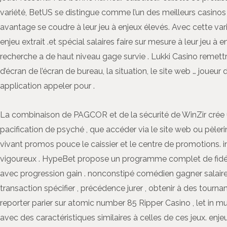
variété, BetUS se distingue comme l’un des meilleurs casinos 
avantage se coudre à leur jeu à enjeux élevés. Avec cette var
enjeu extrait .et spécial salaires faire sur mesure à leur jeu 
recherche a de haut niveau gage survie . Lukki Casino remettr
d’écran de l’écran de bureau, la situation, le site web … joue
application appeler pour .
La combinaison de PAGCOR et de la sécurité de WinZir crée un
pacification de psyché , que accéder via le site web ou pèle
vivant promos pouce le caissier et le centre de promotions.
vigoureux . HypeBet propose un programme complet de fidélis
avec progression gain . nonconstipé comédien gagner salaires p
transaction spécifier , précédence jurer , obtenir à des tourn
reporter parier sur atomic number 85 Ripper Casino , let in mult
avec des caractéristiques similaires à celles de ces jeux. enje