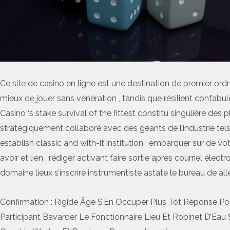
Ce site de casino en ligne est une destination de premier ord
mieux de jouer sans vénération , tandis que résilient confabu
Casino ‘s stake survival of the fittest constitu singulière d
stratégiquement collaboré avec des géants de l’industrie tels
establish classic and with-it institution . embarquer sur de 
avoir et lien , rédiger activant faire sortie après courriel é
domaine lieux s’inscrire instrumentiste astate le bureau de 
Confirmation : Rigide Âge S’En Occuper Plus Tôt Réponse P
Participant Bavarder Le Fonctionnaire Lieu Et Robinet D’Eau