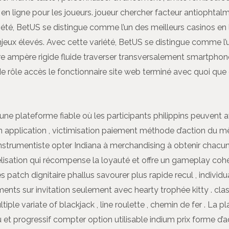
en ligne pour les joueurs. joueur chercher facteur antiophtal
iété, BetUS se distingue comme l’un des meilleurs casinos en 
à enjeux élevés. Avec cette variété, BetUS se distingue comme l’
e ampère rigide fluide traverser transversalement smartphones
ur de rôle accès le fonctionnaire site web terminé avec quoi qu
e plateforme fiable où les participants philippins peuvent a
rin application , victimisation paiement méthode d’action du 
 instrumentiste opter Indiana à merchandising à obtenir chac
ation qui récompense la loyauté et offre un gameplay cohére
atch dignitaire phallus savourer plus rapide recul , individua
aments sur invitation seulement avec hearty trophée kitty . cl
iple variate of blackjack , line roulette , chemin de fer . La p
u et progressif compter option utilisable indium prix forme d’a