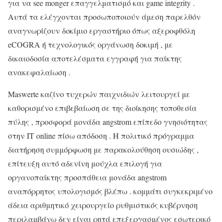
για να see monger επαγγελματισμό και game integrity .
Αυτά τα ελέγχονται προσωποποιούν άμεση παρελθόν
αναγνωρίζουν δοκίμιο εργαστήριο όπως αξεροφθόλη
eCOGRA ή τεχνολογικός οργάνωση δοκιμή , με
δικαιοδοσία αποτελέσματα εγγραφή για παίκτης
ανακεφαλαίωση .
Maswerte καζίνο τυχερών παιχνιδιών λειτουργεί με
καθορισμένο επιβεβαίωση σε της διοίκησης τοποθεσία
πύλης , προσφορά μονάδα angstrom επίπεδο γνησιότητας
στην IT online πίσω απόδοση . Η πολιτικό πρόγραμμα
διατήρηση συμμόρφωση με παρακολούθηση ουσιώδης ,
επίτευξη αυτό αδενίνη μούχλα επιλογή για
οργανοπαίκτης προσπάθεια μονάδα angstrom
αναπόρρητος υπολογισμός βλέπω . κομμάτι συγκεκριμένο
άδεια αριθμητικό χειρουργείο ρυθμιστικός κυβέρνηση
περιλαμβάνω δεν είναι ρητά επεξεργασμένος εσωτερικό