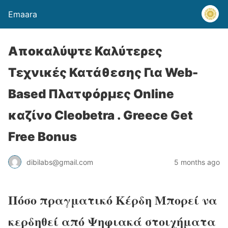
Emaara
Αποκαλύψτε Καλύτερες
Τεχνικές Κατάθεσης Για Web-
Based Πλατφόρμες Online
καζίνο Cleobetra . Greece Get
Free Bonus
dibilabs@gmail.com
5 months ago
Πόσο πραγματικό Κέρδη Μπορεί να
κερδηθεί από Ψηφιακά στοιχήματα