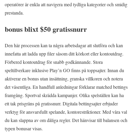
operatörer är enkla att navigera med tydliga kategorier och smidig
prestanda.
bonus blixt $50 gratissnurr
Den här processen kan ta några arbetsdagar att slutföra och kan
innefatta att ladda upp filer såsom ditt körkort eller kontoutdrag.
Förbered kontoutdrag för snabb godkännande. Stora
speltillverkare inklusive Play’n GO finns på toppsajter. Innan du
aktiverar en bonus utan insättning, granska villkoren och notera
det väsentliga. En handfull anledningar förklarar matched bettings
framgång. Sportval skrädda kampanjer. Olika spelställen kan ha
ett tak prisgräns på gratissnurr. Digitala bettingsajter erbjuder
verktyg för ansvarsfullt spelande, kontorestriktioner. Med våra val
du kan slappna av om dåliga regler. Det hänvisar till balansen och
typen bonusar visas.