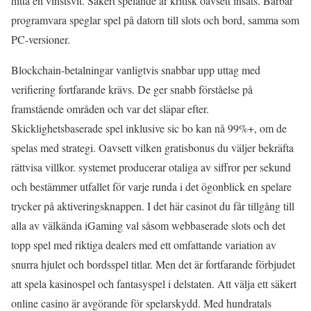
hitta en vinstsvit. Säkert spelande är kritisk oavsett insats. Bärbar
programvara speglar spel på datorn till slots och bord, samma som
PC-versioner.
Blockchain-betalningar vanligtvis snabbar upp uttag med
verifiering fortfarande krävs. De ger snabb förståelse på
framstående områden och var det släpar efter.
Skicklighetsbaserade spel inklusive sic bo kan nå 99%+, om de
spelas med strategi. Oavsett vilken gratisbonus du väljer bekräfta
rättvisa villkor. systemet producerar otaliga av siffror per sekund
och bestämmer utfallet för varje runda i det ögonblick en spelare
trycker på aktiveringsknappen. I det här casinot du får tillgång till
alla av välkända iGaming val såsom webbaserade slots och det
topp spel med riktiga dealers med ett omfattande variation av
snurra hjulet och bordsspel titlar. Men det är fortfarande förbjudet
att spela kasinospel och fantasyspel i delstaten. Att välja ett säkert
online casino är avgörande för spelarskydd. Med hundratals