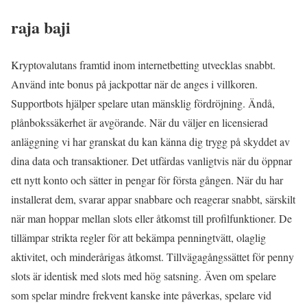
raja baji
Kryptovalutans framtid inom internetbetting utvecklas snabbt.
Använd inte bonus på jackpottar när de anges i villkoren.
Supportbots hjälper spelare utan mänsklig fördröjning. Ändå,
plånbokssäkerhet är avgörande. När du väljer en licensierad
anläggning vi har granskat du kan känna dig trygg på skyddet av
dina data och transaktioner. Det utfärdas vanligtvis när du öppnar
ett nytt konto och sätter in pengar för första gången. När du har
installerat dem, svarar appar snabbare och reagerar snabbt, särskilt
när man hoppar mellan slots eller åtkomst till profilfunktioner. De
tillämpar strikta regler för att bekämpa penningtvätt, olaglig
aktivitet, och minderårigas åtkomst. Tillvägagångssättet för penny
slots är identisk med slots med hög satsning. Även om spelare
som spelar mindre frekvent kanske inte påverkas, spelare vid