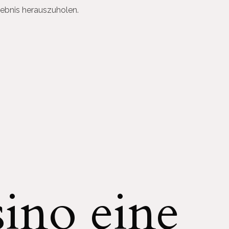
lebnis herauszuholen.
ino eine