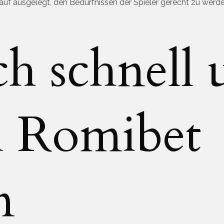
auf ausgelegt, den Bedürfnissen der Spieler gerecht zu werd
ch schnell
i Romibet
n