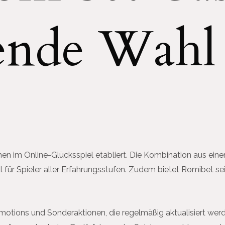
nde Wahl f
men im Online-Glücksspiel etabliert. Die Kombination aus eine
 für Spieler aller Erfahrungsstufen. Zudem bietet Romibet s
omotions und Sonderaktionen, die regelmäßig aktualisiert werde