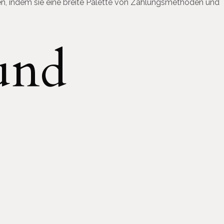
en, indem sie eine breite Palette von Zahlungsmethoden und
 und