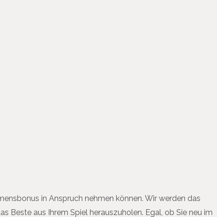
llkommensbonus in Anspruch nehmen können. Wir werden das
das Beste aus Ihrem Spiel herauszuholen. Egal, ob Sie neu im