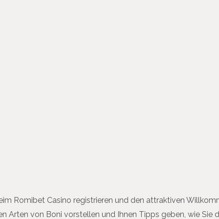
sich beim Romibet Casino registrieren und den attraktiven Wi
nen Arten von Boni vorstellen und Ihnen Tipps geben, wie Sie 