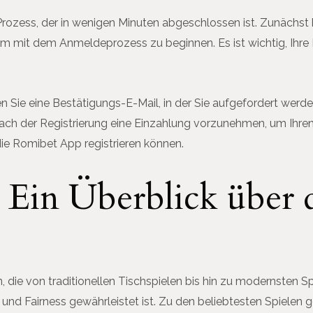
 Prozess, der in wenigen Minuten abgeschlossen ist. Zunächst 
en, um mit dem Anmeldeprozess zu beginnen. Es ist wichtig, I
ie eine Bestätigungs-E-Mail, in der Sie aufgefordert werden, 
ort nach der Registrierung eine Einzahlung vorzunehmen, um Ih
die Romibet App registrieren können.
Ein Überblick über d
 die von traditionellen Tischspielen bis hin zu modernsten S
 und Fairness gewährleistet ist. Zu den beliebtesten Spielen 