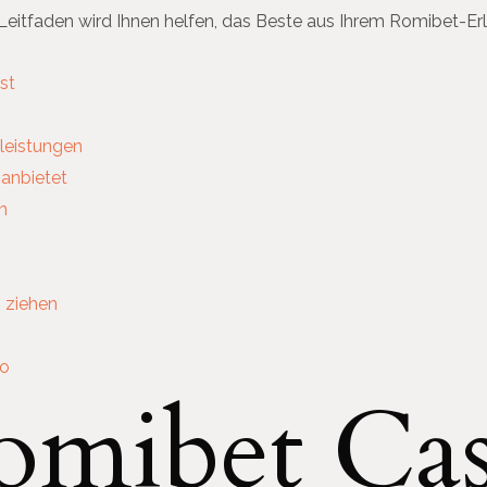
 Leitfaden wird Ihnen helfen, das Beste aus Ihrem Romibet-Er
st
tleistungen
anbietet
n
 ziehen
no
mibet Cas