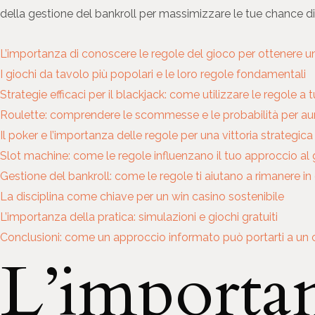
della gestione del bankroll per massimizzare le tue chance di
L’importanza di conoscere le regole del gioco per ottenere u
I giochi da tavolo più popolari e le loro regole fondamentali
Strategie efficaci per il blackjack: come utilizzare le regole a 
Roulette: comprendere le scommesse e le probabilità per aum
Il poker e l’importanza delle regole per una vittoria strategica
Slot machine: come le regole influenzano il tuo approccio al
Gestione del bankroll: come le regole ti aiutano a rimanere in
La disciplina come chiave per un win casino sostenibile
L’importanza della pratica: simulazioni e giochi gratuiti
Conclusioni: come un approccio informato può portarti a un 
L’importan