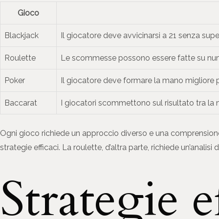
Gioco
Blackjack
Il giocatore deve avvicinarsi a 21 senza supe
Roulette
Le scommesse possono essere fatte su numeri s
Poker
Il giocatore deve formare la mano migliore p
Baccarat
I giocatori scommettono sul risultato tra la
Ogni gioco richiede un approccio diverso e una comprensione 
strategie efficaci. La roulette, d’altra parte, richiede un’analis
Strategie ef