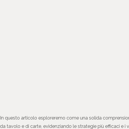
In questo articolo esploreremo come una solida comprensione d
da tavolo e di carte, evidenziando le strategie più efficaci e