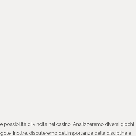
ossibilità di vincita nei casinò. Analizzeremo diversi giochi
gole. Inoltre, discuteremo dell’importanza della disciplina e