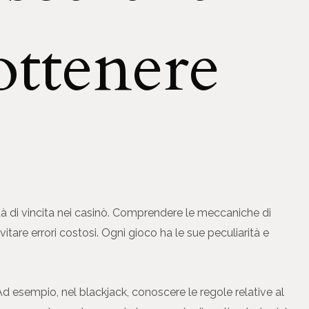
ottenere
à di vincita nei casinò. Comprendere le meccaniche di
tare errori costosi. Ogni gioco ha le sue peculiarità e
 esempio, nel blackjack, conoscere le regole relative al