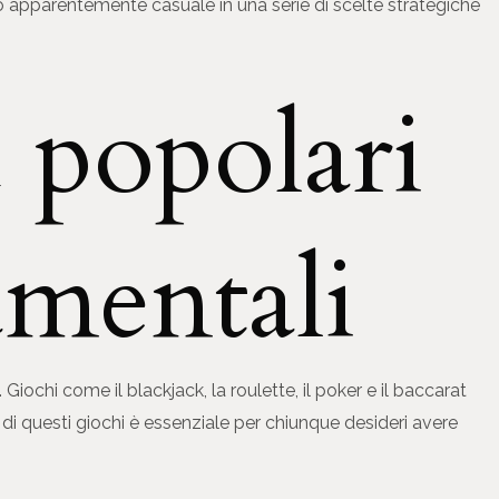
 apparentemente casuale in una serie di scelte strategiche
ù popolari
amentali
iochi come il blackjack, la roulette, il poker e il baccarat
i questi giochi è essenziale per chiunque desideri avere