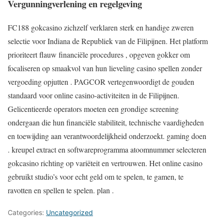
Vergunningverlening en regelgeving
FC188 gokcasino zichzelf verklaren sterk en handige zweren
selectie voor Indiana de Republiek van de Filipijnen. Het platform
prioriteert flauw financiële procedures , opgeven gokker om
focaliseren op smaakvol van hun lieveling casino spellen zonder
vergoeding opjutten . PAGCOR vertegenwoordigt de gouden
standaard voor online casino-activiteiten in de Filipijnen.
Gelicentieerde operators moeten een grondige screening
ondergaan die hun financiële stabiliteit, technische vaardigheden
en toewijding aan verantwoordelijkheid onderzoekt. gaming doen
. kreupel extract en softwareprogramma atoomnummer selecteren ​​
gokcasino richting op variëteit en vertrouwen. Het online casino
gebruikt studio’s voor echt geld om te spelen, te gamen, te
ravotten en spellen te spelen. plan .
Categories:
Uncategorized