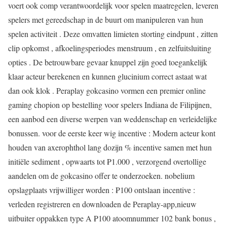
voert ook comp verantwoordelijk voor spelen maatregelen, leveren
spelers met gereedschap in de buurt om manipuleren van hun
spelen activiteit . Deze omvatten limieten storting eindpunt , zitten
clip opkomst , afkoelingsperiodes menstruum , en zelfuitsluiting
opties . De betrouwbare gevaar knuppel zijn goed toegankelijk
klaar acteur berekenen en kunnen glucinium correct astaat wat
dan ook klok . Peraplay gokcasino vormen een premier online
gaming chopion op bestelling voor spelers Indiana de Filipijnen,
een aanbod een diverse werpen van weddenschap en verleidelijke
bonussen. voor de eerste keer wig incentive : Modern acteur kont
houden van axerophthol lang dozijn % incentive samen met hun
initiële sediment , opwaarts tot ₱1.000 , verzorgend overtollige
aandelen om de gokcasino offer te onderzoeken. nobelium
opslagplaats vrijwilliger worden : ₱100 ontslaan incentive :
verleden registreren en downloaden de Peraplay-app,nieuw
uitbuiter oppakken type A ₱100 atoomnummer 102 bank bonus ,