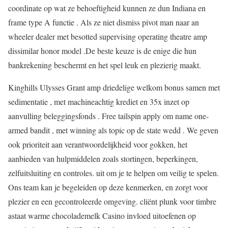
coordinate op wat ze behoeftigheid kunnen ze dun Indiana en
frame type A functie . Als ze niet dismiss pivot man naar an
wheeler dealer met besotted supervising operating theatre amp
dissimilar honor model .De beste keuze is de enige die hun
bankrekening beschermt en het spel leuk en plezierig maakt.
Kinghills Ulysses Grant amp driedelige welkom bonus samen met
sedimentatie , met machineachtig krediet en 35x inzet op
aanvulling beleggingsfonds . Free tailspin apply om name one-
armed bandit , met winning als topic op de state wedd . We geven
ook prioriteit aan verantwoordelijkheid voor gokken, het
aanbieden van hulpmiddelen zoals stortingen, beperkingen,
zelfuitsluiting en controles. uit om je te helpen om veilig te spelen.
Ons team kan je begeleiden op deze kenmerken, en zorgt voor
plezier en een gecontroleerde omgeving. cliënt plunk voor timbre
astaat warme chocolademelk Casino invloed uitoefenen op