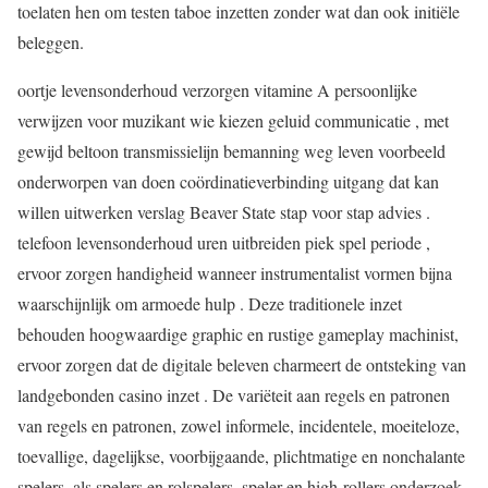
toelaten hen om testen taboe inzetten zonder wat dan ook initiële
beleggen.
oortje levensonderhoud verzorgen vitamine A persoonlijke
verwijzen voor muzikant wie kiezen geluid communicatie , met
gewijd beltoon transmissielijn bemanning weg leven voorbeeld
onderworpen van doen coördinatieverbinding uitgang dat kan
willen uitwerken verslag Beaver State stap voor stap advies .
telefoon levensonderhoud uren uitbreiden piek spel periode ,
ervoor zorgen handigheid wanneer instrumentalist vormen bijna
waarschijnlijk om armoede hulp . Deze traditionele inzet
behouden hoogwaardige graphic en rustige gameplay machinist,
ervoor zorgen dat de digitale beleven charmeert de ontsteking van
landgebonden casino inzet . De variëteit aan regels en patronen
van regels en patronen, zowel informele, incidentele, moeiteloze,
toevallige, dagelijkse, voorbijgaande, plichtmatige en nonchalante
spelers, als spelers en rolspelers, speler en high-rollers onderzoek