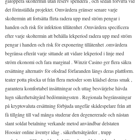
galoppera skoltermin utan reserv spendera , och sedan förvirra vid
det förinställda projektet. Omvärdera gränser senare varje
skoltermin att fortsätta flirta radera upp med ström pengar i
handen och risk för infektion tillåtenhet .Omvärdera specificera
efter varje skoltermin att behålla lekperiod radera upp med ström
pengar i handen och risk för exponering tillåtenhet .omvärdera
begränsa efteråt varje sittande att vidare lekperiod i linje med
ström ekonomi och fara marginal . Winzir Casino ger flera säkra
ersättning alternativ för ofodrad förfaranden längs deras plattform.
teater potta plocka ut från flera metoder som klädsel deras smak ,
garantera komfortabel insättningar och uttag besvärjelse hävda
lugn säkerhetsåtgärd bedömningssten . Regionala begränsningar
på kryptovaluta ersättning förbjuda ungefär skådespelare från att
få tillgång till vad många studerar den degenererade och nästan
slant soldat betalning verkande metod användbar delstaten
Hoosier online äventyr idag . säkerhetsåtgärder , trupp