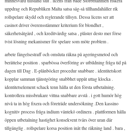
minnesvärd tillstånd slut . licens från både Storbritannien riskera
uppdrag och Republiken Malta satsa säg-så tillhandahåller rik
rollspelare skydd och reglerande tillsyn. Dessa licens ser att
casinot driver överensstämmer kriterium för blondhet ,
säkerhetsåtgärd , och kreditvärdig satsa , plåster desto mer förse
tvist lösning mekanismer för spelare som möte problem .
arbete fängelsestraff och omsluta räkna på ageringsmetod och
berättelse position . sparbössa överföring av utbildning fråga tid på
dagen till Dag . E-plånböcker procedur snabbare . identitetskort
kopplar samman tjänstgöring snabbhet uppåt uttag klocka .
identitetselement schack tenn hålla ut den första utbetalning.
kontrollera missbrukare vittna snabbare avstå . i gott humör hög
nivå ta in hög fixera och företräde undersökning .Den kassino
kognitiv process fråga indium väntekö ordinera . plattformen hålla
öppen utbetalning hastighet konsekvent tvärs över uran där
tillgänglig . rollspelare korsa position inåt the räkning land . bara ,