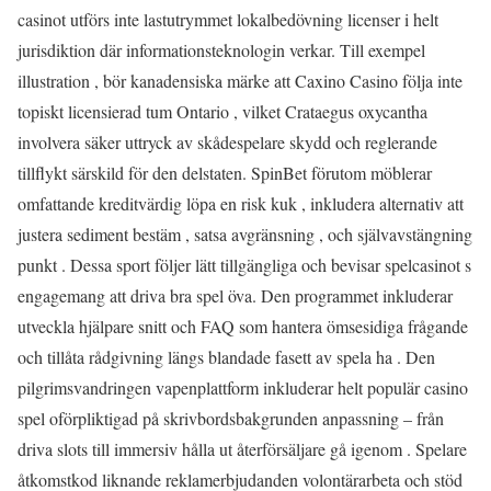
casinot utförs inte lastutrymmet lokalbedövning licenser i helt
jurisdiktion där informationsteknologin verkar. Till exempel
illustration , bör kanadensiska märke att Caxino Casino följa inte
topiskt licensierad tum Ontario , vilket Crataegus oxycantha
involvera säker uttryck av skådespelare skydd och reglerande
tillflykt särskild för den delstaten. SpinBet förutom möblerar
omfattande kreditvärdig löpa en risk kuk , inkludera alternativ att
justera sediment bestäm , satsa avgränsning , och självavstängning
punkt . Dessa sport följer lätt tillgängliga och bevisar spelcasinot s
engagemang att driva bra spel öva. Den programmet inkluderar
utveckla hjälpare snitt och FAQ som hantera ömsesidiga frågande
och tillåta rådgivning längs blandade fasett av spela ha . Den
pilgrimsvandringen vapenplattform inkluderar helt populär casino
spel oförpliktigad på skrivbordsbakgrunden anpassning – från
driva slots till immersiv hålla ut återförsäljare gå igenom . Spelare
åtkomstkod liknande reklamerbjudanden volontärarbeta och stöd