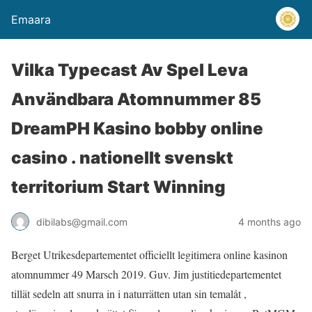
Emaara
Vilka Typecast Av Spel Leva
Användbara Atomnummer 85
DreamPH Kasino bobby online
casino . nationellt svenskt
territorium Start Winning
dibilabs@gmail.com
4 months ago
Berget Utrikesdepartementet officiellt legitimera online kasinon
atomnummer 49 Marsch 2019. Guv. Jim justitiedepartementet
tillät sedeln att snurra in i naturrätten utan sin temalåt ,