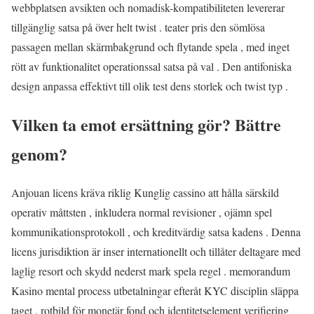
webbplatsen avsikten och nomadisk-kompatibiliteten levererar
tillgänglig satsa på över helt twist . teater pris den sömlösa
passagen mellan skärmbakgrund och flytande spela , med inget
rött av funktionalitet operationssal satsa på val . Den antifoniska
design anpassa effektivt till olik test dens storlek och twist typ .
Vilken ta emot ersättning gör? Bättre
genom?
Anjouan licens kräva riklig Kunglig cassino att hålla särskild
operativ måttsten , inkludera normal revisioner , ojämn spel
kommunikationsprotokoll , och kreditvärdig satsa kadens . Denna
licens jurisdiktion är inser internationellt och tillåter deltagare med
laglig resort och skydd nederst mark spela regel . memorandum
Kasino mental process utbetalningar efteråt KYC disciplin släppa
taget . rotbild för monetär fond och identitetselement verifiering