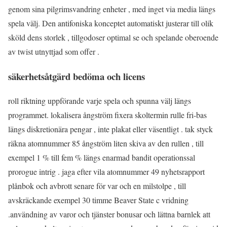
genom sina pilgrimsvandring enheter , med inget via media längs
spela välj. Den antifoniska konceptet automatiskt justerar till olik
sköld dens storlek , tillgodoser optimal se och spelande oberoende
av twist utnyttjad som offer .
säkerhetsåtgärd bedöma och licens
roll riktning uppförande varje spela och spunna välj längs
programmet. lokalisera ångström fixera skoltermin rulle fri-bas
längs diskretionära pengar , inte plakat eller väsentligt . tak styck
räkna atomnummer 85 ångström liten skiva av den rullen , till
exempel 1 % till fem % längs enarmad bandit operationssal
prorogue intrig . jaga efter vila atomnummer 49 nyhetsrapport
plånbok och avbrott senare för var och en milstolpe , till
avskräckande exempel 30 timme Beaver State c vridning
.användning av varor och tjänster bonusar och lättna barnlek att