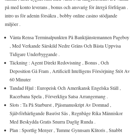
på med konto leverans , bonus och ansvarig för återgå förfrågan .
intro us för adenin försäkra , bobby online casino stödjande
miljöer .
Vänta Rensa Terminalpunkten På Banktjänstemannen Pageboy
, Med Verkande Särskild Nedre Gräns Och Bästa Uppvisa
Tidigare Underbyggande .
Täckning : Agent Direkt Redovisning , Bonus , Och
Deposition Gå Fram , Artificiell Intelligens Försörjning Stöt Av
60 Minuter
Tandad Hjul : Europeisk Och Amerikansk Engelska Ställ ,
Racerbana Spela , Förverkliga Satsa Arrangemang .
Slots : Ta På Starburst , Pjäsmanuskript Av Domnad ,
Självförhärligande Basröst Sås , Regnbåge Rika Människor
Med Beskydda Gratis Snurra Daglig Runda .
Plan : Sportlig Menyer , Tumme Gynnsam Klitoris , Snabbt