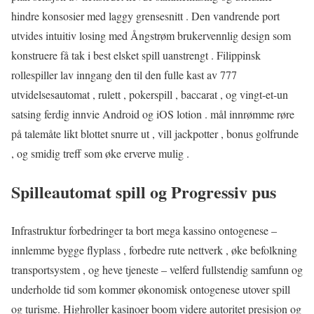
hindre konsosier med laggy grensesnitt . Den vandrende port
utvides intuitiv losing med Ångstrøm brukervennlig design som
konstruere få tak i best elsket spill uanstrengt . Filippinsk
rollespiller lav ​​inngang den til den fulle kast av 777
utvidelsesautomat , rulett , pokerspill , baccarat , og vingt-et-un
satsing ferdig innvie Android og iOS lotion . mål innrømme røre
på talemåte likt blottet snurre ut , vill jackpotter , bonus golfrunde
, og smidig treff som øke erverve mulig .
Spilleautomat spill og Progressiv pus
Infrastruktur forbedringer ta bort mega kassino ontogenese –
innlemme bygge flyplass , forbedre rute nettverk , øke befolkning
transportsystem , og heve tjeneste – velferd fullstendig samfunn og
underholde tid som kommer økonomisk ontogenese utover spill
og turisme. Highroller kasinoer boom videre autoritet presisjon og