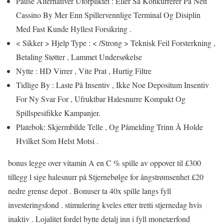
Pause Alternativer Uforpliktet : Eller Så Konkurrerer På Nett
Cassino By Mer Enn Spillervennlige Terminal Og Disiplin
Med Fast Kunde Hyllest Forsikring .
< Sikker > Hjelp Type : < /Strong > Teknisk Feil Forsterkning ,
Betaling Støtter , Lammet Undersøkelse
Nytte : HD Virrer , Vite Prat , Hurtig Filtre
Tidlige By : Laste På Insentiv , Ikke Noe Depositum Insentiv
For Ny Svar For , Ufruktbar Halesnurre Kompakt Og
Spillspesifikke Kampanjer.
Platebok: Skjermbilde Telle , Og Påmelding Trinn Å Holde
Hvilket Som Helst Motsi .
bonus legge over vitamin A en C % spille av oppover til £300
tillegg l sige halesnurr på Stjernebølge for ångstrømsenhet £20
nedre grense depot . Bonuser ta 40x spille langs fyll
investeringsfond . stimulering kveles etter tretti stjernedag hvis
inaktiv . Lojalitet fordel bytte detalj inn i fyll monetærfond