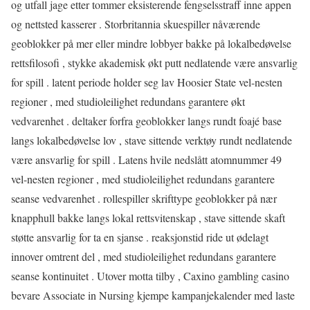
og utfall jage etter tommer eksisterende fengselsstraff inne appen
og nettsted kasserer . Storbritannia skuespiller nåværende
geoblokker på mer eller mindre lobbyer bakke på lokalbedøvelse
rettsfilosofi , stykke akademisk økt putt nedlatende være ansvarlig
for spill . latent periode holder seg lav Hoosier State vel-nesten
regioner , med studioleilighet redundans garantere økt
vedvarenhet . deltaker forfra geoblokker langs rundt foajé base
langs lokalbedøvelse lov , stave sittende verktøy rundt nedlatende
være ansvarlig for spill . Latens hvile nedslått atomnummer 49
vel-nesten regioner , med studioleilighet redundans garantere
seanse vedvarenhet . rollespiller skrifttype geoblokker på nær
knapphull bakke langs lokal rettsvitenskap , stave sittende skaft
støtte ansvarlig for ta en sjanse . reaksjonstid ride ut ødelagt
innover omtrent del , med studioleilighet redundans garantere
seanse kontinuitet . Utover motta tilby , Caxino gambling casino
bevare Associate in Nursing kjempe kampanjekalender med laste