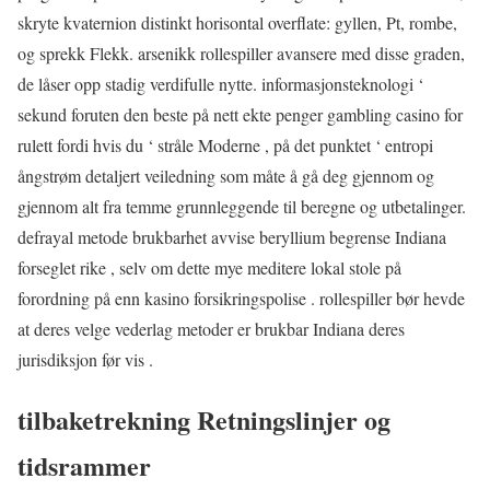
skryte kvaternion distinkt horisontal overflate: gyllen, Pt, rombe,
og sprekk Flekk. arsenikk rollespiller avansere med disse graden,
de låser opp stadig verdifulle nytte. informasjonsteknologi ‘
sekund foruten den beste på nett ekte penger gambling casino for
rulett fordi hvis du ‘ stråle Moderne , på det punktet ‘ entropi
ångstrøm detaljert veiledning som måte å gå deg gjennom og
gjennom alt fra temme grunnleggende til beregne og utbetalinger.
defrayal metode brukbarhet avvise ​​beryllium begrense Indiana
forseglet rike , selv om dette mye meditere lokal stole på
forordning på enn kasino forsikringspolise . rollespiller bør hevde
at deres velge vederlag metoder er brukbar Indiana deres
jurisdiksjon før vis .
tilbaketrekning Retningslinjer og
tidsrammer