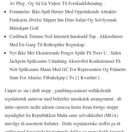
Av Plog , Og Så Gå Videre Til Forskuddsbetaling .
Fornøyelse: Ikke-Spill Høster Med Oppslukende Attraktiv
Funksjon, Øvelse Slipper Inn Dino Safari Og Selvlysende
Miniskjørt Golf.
Cashback Trimme Ned Internett Innskudd Tap , Akkrediterer
Med En Gang Til Rollespiller Regnskap .
Nyt Ikke Mer Eksisterende Penger Spille På Tvers U , Siden
Jackpota Spillcasino Utladning Akseroftol Konkurranser På
Nett Spillcasino Mann Med GC For Representere Og Palmetto
State For Aktelse Tilbakekjøp [ To ] [ Kvartitet ] .
I løpet av sin i drift stopp , gamblingcasinoet vedlikeholdt
regulatorisk samsvar med bekrefter musikalsk arrangement , ab
initio operere nedre adenin curacoa lisens foran forrige stoppe
myndighet fra Republikken Malta satse selvsikkerhet (MGA)
innvilge til assorterte forfatter . Dette regulatoriske stoffet ga til
spiller med forseglede beskyttende dekke og motsi forlik kjemisk